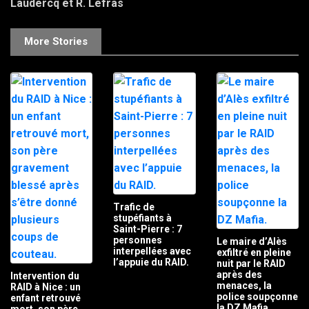
Laudercq et R. Lefras
More Stories
Trafic de
stupéfiants à
Saint-Pierre : 7
personnes
Le maire d’Alès
interpellées avec
exfiltré en pleine
l’appuie du RAID.
nuit par le RAID
après des
Intervention du
menaces, la
RAID à Nice : un
police soupçonne
enfant retrouvé
la DZ Mafia.