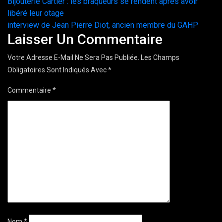
Navigation
Bijouterie Cartier : les braqueurs se rendent après avoir
libéré leur otage
de
interview de Jean Pierre Diot, ancien membre du GAHP
Laisser Un Commentaire
l’article
Votre Adresse E-Mail Ne Sera Pas Publiée.
Les Champs
Obligatoires Sont Indiqués Avec
*
Commentaire
*
Nom
*