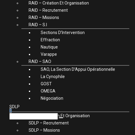
RAID – Création Et Organisation
RAID – Recrutement
RAID – Missions
RAID – S.I
Sections D’Intervention
Effraction
Nautique
Varappe
RAID – SAO
SAO, La Section D’Appui Opérationnelle
La Cynophile
GOST
OMEGA
Négociation
SDLP
SDLP – Création Et Organisation
SDLP – Recrutement
SDLP – Missions