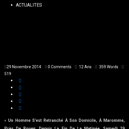
ACTUALITES
29 Novembre 2014
0 Comments
12 Ans
359 Words
519
«
Un Homme S’est Retranché À Son Domicile, À Maromme,
Près De Rouen, Depuis La Fin De La Matinée, Samedi 29