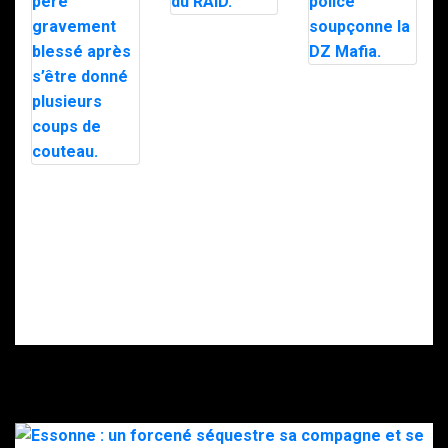
Trafic de
stupéfiants à
Saint-Pierre : 7
personnes
Le maire d’Alès
interpellées
exfiltré en pleine
avec l’appuie du
nuit par le RAID
RAID.
après des
menaces, la
police
soupçonne la
Intervention du
DZ Mafia.
RAID à Nice : un
enfant retrouvé
mort, son père
gravement
blessé après
s’être donné
plusieurs coups
de couteau.