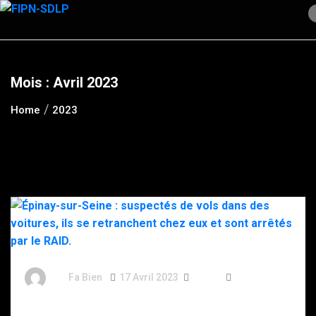
Skip
to
content
Mois :
Avril 2023
Home
2023
By
Fa Bien
17 Avril 2023
3 Ans
374 Words
Épinay-sur-Seine : suspectés de vols dans des