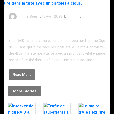
By
Fa Bien
5 Avril 2023
3 Ans
605 Words
Essonne : un forcené séquestre sa compagne et se
tire dans la tête avec un pistolet à clous.
« Le RAID est intervenu ce lundi matin pour un homme âgé
de 36 ans qui a menacé les policiers à Sainte-Geneviève-
des-Bois. Il a été hospitalisé avec un pronostic vital engagé
après s’être tiré dans la tête avec une cloueuse. Une
Read More
More Stories