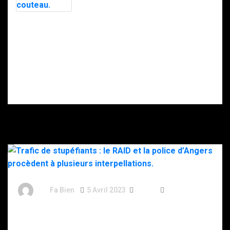
menaces, la
police
soupçonne la
Intervention du
DZ Mafia.
RAID à Nice : un
enfant retrouvé
mort, son père
gravement
blessé après
s’être donné
plusieurs coups
de couteau.
By
Fa Bien
5 Avril 2023
3 Ans
209 Words
Trafic de stupéfiants : le RAID et la police d’Angers
procèdent à plusieurs interpellations.