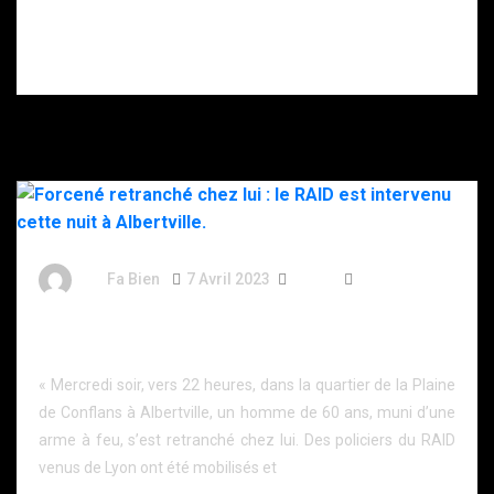
blessé après
s’être donné
plusieurs coups
de couteau.
By
Fa Bien
7 Avril 2023
3 Ans
90 Words
Forcené retranché chez lui : le RAID est intervenu
cette nuit à Albertville.
« Mercredi soir, vers 22 heures, dans la quartier de la Plaine
de Conflans à Albertville, un homme de 60 ans, muni d’une
arme à feu, s’est retranché chez lui. Des policiers du RAID
venus de Lyon ont été mobilisés et