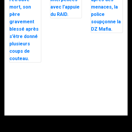
Trafic de
stupéfiants à
Saint-Pierre : 7
personnes
Le maire d’Alès
interpellées
exfiltré en pleine
avec l’appuie du
nuit par le RAID
RAID.
après des
menaces, la
police
soupçonne la
Intervention du
DZ Mafia.
RAID à Nice : un
enfant retrouvé
mort, son père
gravement
blessé après
s’être donné
plusieurs coups
de couteau.