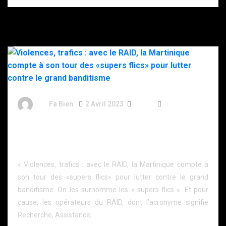
By
Fa Bien
2 Avril 2023
3 Ans
517 Words
Violences, trafics : avec le RAID, la Martinique
compte à son tour des «supers flics» pour lutter
contre le grand banditisme
« Violences, trafics : avec le RAID, la Martinique compte à
son tour des «supers flics» pour lutter contre le grand
banditisme. On les surnomme les « supers flics ». Et pour
cause, les opérateurs du RAID, dont l’acronyme signifie
Recherche, Assistance,