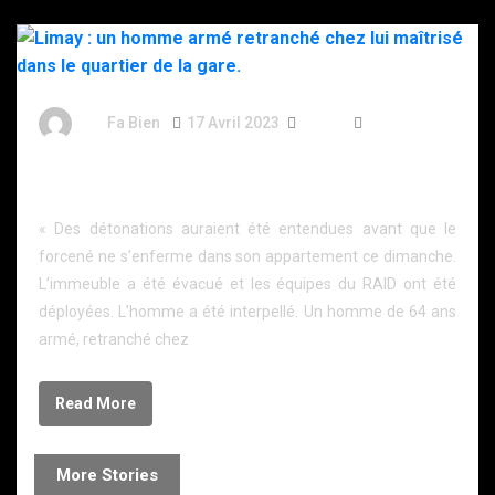
By
Fa Bien
17 Avril 2023
3 Ans
399 Words
Limay : un homme armé retranché chez lui maîtrisé
dans le quartier de la gare.
« Des détonations auraient été entendues avant que le
forcené ne s’enferme dans son appartement ce dimanche.
L’immeuble a été évacué et les équipes du RAID ont été
déployées. L’homme a été interpellé. Un homme de 64 ans
armé, retranché chez
Read More
More Stories