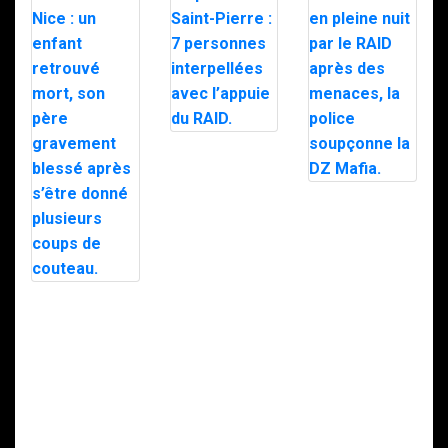
Trafic de
stupéfiants à
Saint-Pierre : 7
personnes
Le maire d’Alès
interpellées
exfiltré en pleine
avec l’appuie du
nuit par le RAID
RAID.
après des
menaces, la
police
soupçonne la
Intervention du
DZ Mafia.
RAID à Nice : un
enfant retrouvé
mort, son père
gravement
blessé après
s’être donné
plusieurs coups
de couteau.