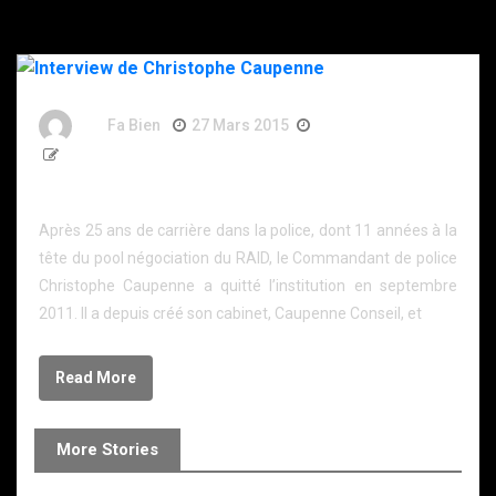
By
Fa Bien
27 Mars 2015
11 Ans
1 344 Word
Interview de Christophe Caupenne
Après 25 ans de carrière dans la police, dont 11 années à la
tête du pool négociation du RAID, le Commandant de police
Christophe Caupenne a quitté l’institution en septembre
2011. Il a depuis créé son cabinet, Caupenne Conseil, et
Read More
More Stories