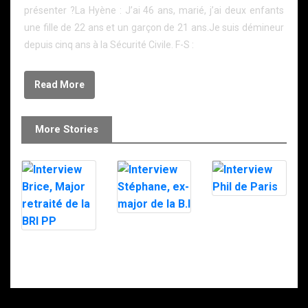
présenter ?La Hyène : J’ai 46 ans, marié, j’ai deux enfants
une fille de 22 ans et un garçon de 21 ans.Je suis démineur
depuis cinq ans à la Sécurité Civile. F-S :
Read More
More Stories
Interview Phil
de Paris
Interview
Stéphane, ex-
Interview Brice,
major de la B.I
Major retraité
de la BRI PP