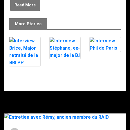
Read More
More Stories
Interview Phil
de Paris
Interview
Stéphane, ex-
Interview Brice,
major de la B.I
Major retraité
de la BRI PP