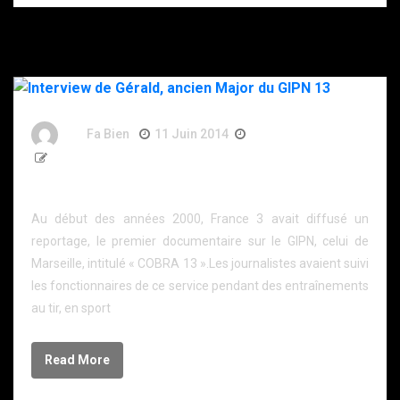
By
Fa Bien
11 Juin 2014
12 Ans
2 624 Words
Interview de Gérald, ancien Major du GIPN 13
Au début des années 2000, France 3 avait diffusé un
reportage, le premier documentaire sur le GIPN, celui de
Marseille, intitulé « COBRA 13 ».Les journalistes avaient suivi
les fonctionnaires de ce service pendant des entraînements
au tir, en sport
Read More