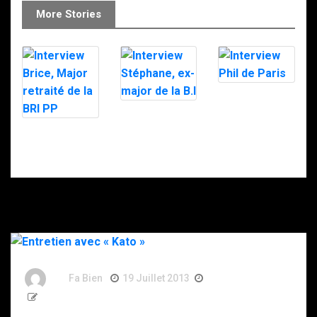
More Stories
Interview Phil
de Paris
Interview
Stéphane, ex-
Interview Brice,
major de la B.I
Major retraité
de la BRI PP
By
Fa Bien
19 Juillet 2013
13 Ans
1 207 Word