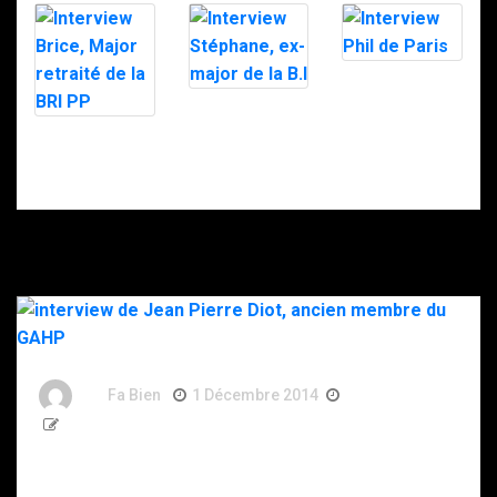
Interview Phil
de Paris
Interview
Stéphane, ex-
Interview Brice,
major de la B.I
Major retraité
de la BRI PP
By
Fa Bien
1 Décembre 2014
12 Ans
2 276 Words
interview de Jean Pierre Diot, ancien membre du
GAHP