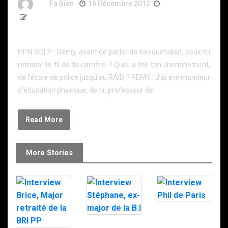
By
Fa Bien
16 Décembre 2012
14 Ans
1 660 Word
Entretien avec Rémy, ancien membre du RAID
FIPN-SDLP : Rémy, avant de parler de ton quotidien, peux-tu
retracer le fil de ta carrière ? Quel a été ton cheminement,
de l’école de police jusqu’au RAID ? REMY : J’ai été moniteur
d’éducation physique, de tir, professeur de
Read More
More Stories
Interview Phil
de Paris
Interview