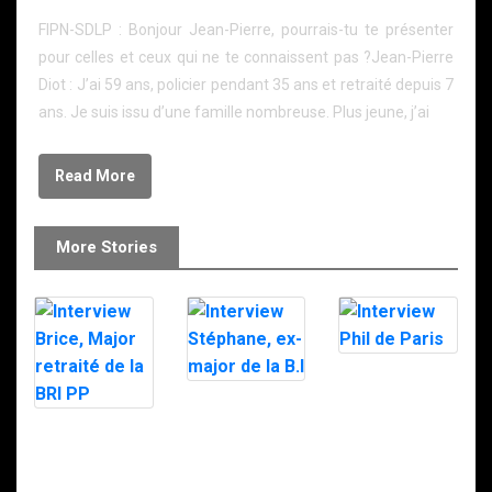
FIPN-SDLP : Bonjour Jean-Pierre, pourrais-tu te présenter
pour celles et ceux qui ne te connaissent pas ?Jean-Pierre
Diot : J’ai 59 ans, policier pendant 35 ans et retraité depuis 7
ans. Je suis issu d’une famille nombreuse. Plus jeune, j’ai
Read More
More Stories
Interview Phil
de Paris
Interview
Stéphane, ex-
Interview Brice,
major de la B.I
Major retraité
de la BRI PP