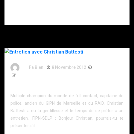
Stéphane, ex-
Interview Brice,
major de la B.I
Major retraité
de la BRI PP
By
Fa Bien
8 Novembre 2012
14 Ans
1 471 Word
Entretien avec Christian Battesti
Multiple champion du monde de full-contact, capitaine de
police, ancien du GIPN de Marseille et du RAID, Christian
Battesti a eu la gentillesse et le temps de se prêter à un
entretien.. FIPN-SDLP : Bonjour Christian, pourrais-tu te
présenter, s’il