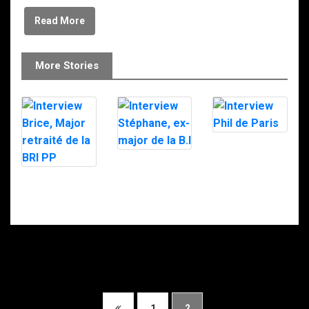
Read More
More Stories
Interview Phil
de Paris
Interview
Stéphane, ex-
Interview Brice,
major de la B.I
Major retraité
de la BRI PP
1
2