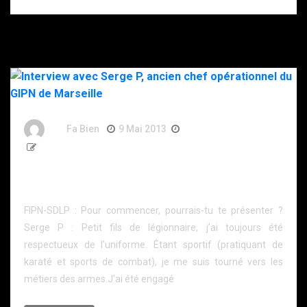
By
Fa Bien
9 Mai 2013
13 Ans
1 251 Word
Interview avec Serge P, ancien chef opérationnel du
GIPN de Marseille
FIPN-SDLP : Pour commencer, pourrais-tu te présenter ?
Serge P : Petit fils de légionnaire, j’ai toujours été
respectueux de l’uniforme. Étant sportif (pratiquant de
karaté et sports de combat), je me suis tourné vers les
métiers des armes.J’ai été engagé