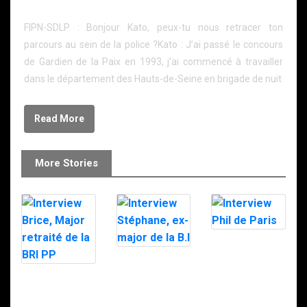
Entretien avec « Kato »
FIPN-SDLP : Bonjour Kato, peux-tu nous retracer ton
parcours au sein de la police ?Kato : J’ai passé le concours
de Gardien de la Paix en 1993, j’ai commencé à travailler
dans le département des Hauts-de-Seine en brigade de nuit
Read More
More Stories
Interview Phil
de Paris
Interview
Stéphane, ex-
Interview Brice,
major de la B.I
Major retraité
de la BRI PP