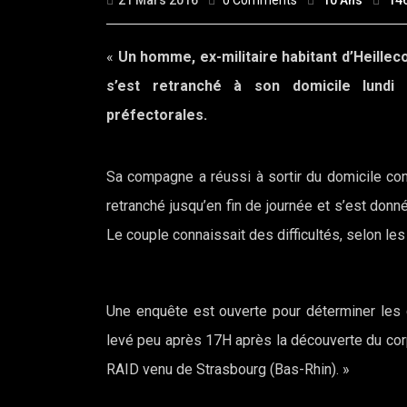
21 Mars 2016
0 Comments
10 Ans
14
«
Un homme, ex-militaire habitant d’Heillec
s’est retranché à son domicile lundi
préfectorales.
Sa compagne a réussi à sortir du domicile con
retranché jusqu’en fin de journée et s’est donn
Le couple connaissait des difficultés, selon le
Une enquête est ouverte pour déterminer les 
levé peu après 17H après la découverte du corps 
RAID venu de Strasbourg (Bas-Rhin). »