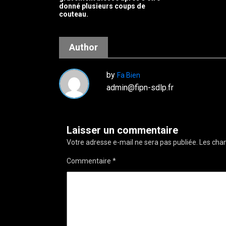
donné plusieurs coups de
couteau.
Author
by
Fa Bien
admin@fipn-sdlp.fr
Laisser un commentaire
Votre adresse e-mail ne sera pas publiée.
Les cham
Commentaire
*