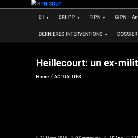
Skip
to
B.I
BRI-PP
FIPN
GIPN – An
content
DERNIERES INTERVENTIONS
DOSSIER
Heillecourt: un ex-mili
Home
ACTUALITES