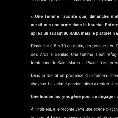
22 Octobre 2025
0 Comments
10 Mois
«
Une femme raconte que, dimanche matin,
aurait mis une arme dans la bouche. Enfermé
après un assaut du RAID, mais le pistolet n’
Dimanche à 8 h 30 du matin, les policiers du G
des Arcs à Genilac. Une femme s’est réfugi
trentenaire de Saint-Martin-la-Plaine, s’est pré
Dans la rue et en présence d’un témoin, l’hom
cheveux. La victime parvient alors à rentrer che
Une bombe lacrymogène pour se dégager 
À l’intérieur, elle raconte vivre une scène glaç
bouche et l’aurait menacée. Elle aurait alors r