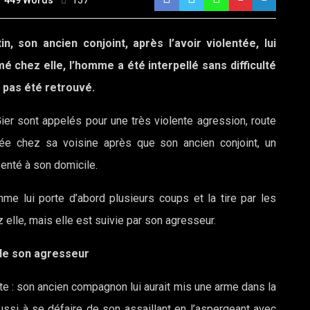
449 Words
157
 son ancien conjoint, après l’avoir violentée, lui
 chez elle, l’homme a été interpellé sans difficulté
a pas été retrouvé.
ier sont appelés pour une très violente agression, route
ée chez sa voisine après que son ancien conjoint, un
senté à son domicile.
me lui porte d’abord plusieurs coups et la tire par les
z elle, mais elle est suivie par son agresseur.
de son agresseur
ante : son ancien compagnon lui aurait mis une arme dans la
éussi à se défaire de son assaillant en l’aspergeant avec