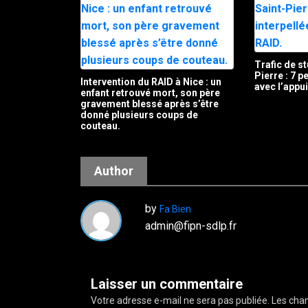
Trafic de st
Pierre : 7 
Intervention du RAID à Nice : un
avec l’appu
enfant retrouvé mort, son père
gravement blessé après s’être
donné plusieurs coups de
couteau.
Author
by
Fa Bien
admin@fipn-sdlp.fr
Laisser un commentaire
Votre adresse e-mail ne sera pas publiée.
Les cham