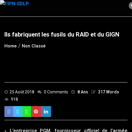
Skip
to
content
Ils fabriquent les fusils du RAID et du GIGN
Home
Non Classé
25 Août 2018
0 Comments
8 Ans
317 Words
918
«
L’entreprise PGM, fournisseur officiel de l’armée