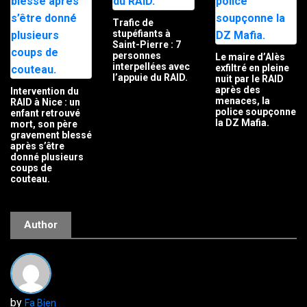
Trafic de
stupéfiants à
Saint-Pierre : 7
personnes
Le maire d’Alès
interpellées avec
exfiltré en pleine
l’appuie du RAID.
nuit par le RAID
après des
Intervention du
menaces, la
RAID à Nice : un
police soupçonne
enfant retrouvé
la DZ Mafia.
mort, son père
gravement blessé
après s’être
donné plusieurs
coups de
couteau.
Author
by
Fa Bien