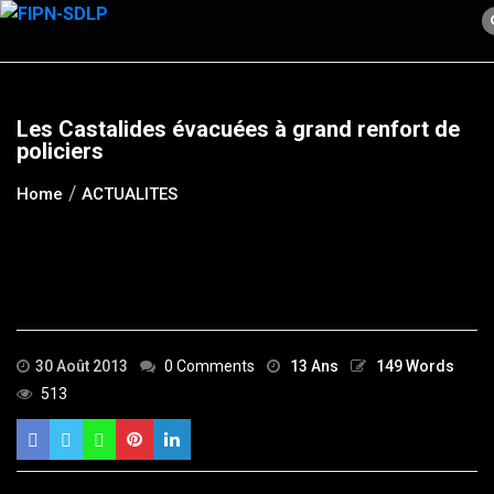
Skip
to
content
Les Castalides évacuées à grand renfort de
policiers
Home
ACTUALITES
30 Août 2013
0 Comments
13 Ans
149 Words
513