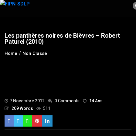
Skip
to
content
Les panthères noires de Bièvres – Robert
Paturel (2010)
Home
Non Classé
7 Novembre 2012
0 Comments
14 Ans
209 Words
511