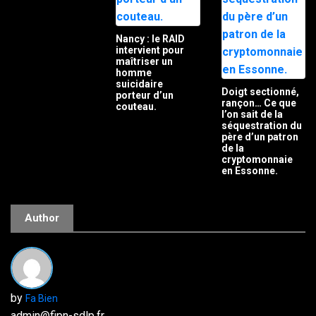
Nancy : le RAID
intervient pour
maîtriser un
homme
suicidaire
Doigt sectionné,
porteur d’un
rançon… Ce que
couteau.
l’on sait de la
séquestration du
père d’un patron
de la
cryptomonnaie
en Essonne.
Author
by
Fa Bien
admin@fipn-sdlp.fr