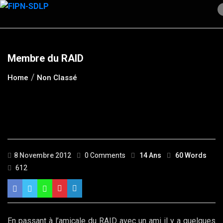
Skip
to
content
Membre du RAID
Home
Non Classé
8 Novembre 2012
0 Comments
14 Ans
60 Words
612
En passant à l’amicale du RAID avec un ami il y a quelques