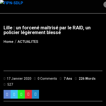
Skip
to
content
Lille : un forcené maîtrisé par le RAID, un
policier légèrement blessé
Home
ACTUALITES
17 Janvier 2020
0 Comments
7 Ans
226 Words
527