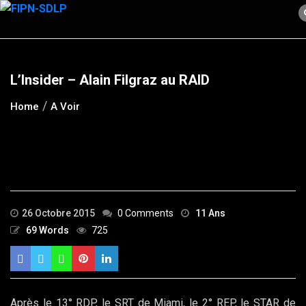
Skip
to
content
L’Insider – Alain Filgraz au RAID
Home
A Voir
26 Octobre 2015
0 Comments
11 Ans
69 Words
725
Après le 13° RDP, le SRT de Miami, le 2° REP, le STAR de