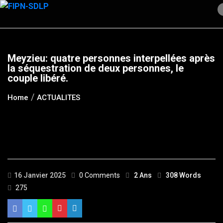
Skip
to
content
Meyzieu: quatre personnes interpellées après
la séquestration de deux personnes, le
couple libéré.
Home
ACTUALITES
16 Janvier 2025
0 Comments
2 Ans
308 Words
275