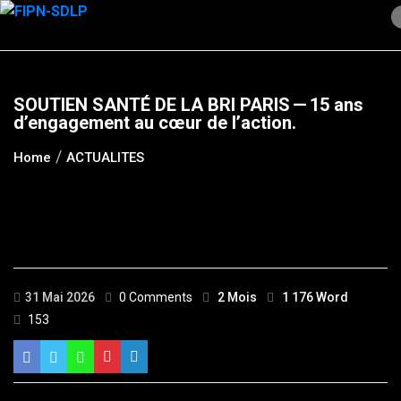
Skip
to
content
SOUTIEN SANTÉ DE LA BRI PARIS — 15 ans
d’engagement au cœur de l’action.
Home
ACTUALITES
31 Mai 2026
0 Comments
2 Mois
1 176 Word
153