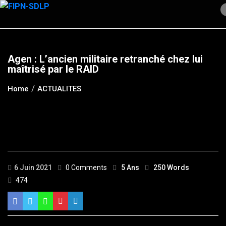
Skip
to
content
Agen : L’ancien militaire retranché chez lui
maîtrisé par le RAID
Home
ACTUALITES
6 Juin 2021
0 Comments
5 Ans
250 Words
474