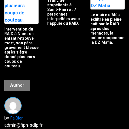
Trafic de
stupéfiants à
Saint-Pierre : 7
personnes
Le maire d’Alès
interpellées avec
exfiltré en pleine
l’appuie du RAID.
nuit par le RAID
après des
Intervention du
menaces, la
RAID à Nice : un
police soupçonne
enfant retrouvé
la DZ Mafia.
mort, son père
gravement blessé
après s’être
donné plusieurs
coups de
couteau.
Author
by
Fa Bien
admin@fipn-sdlp.fr