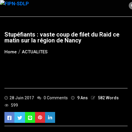
Skip
to
content
Stupéfiants : vaste coup de filet du Raid ce
matin sur la région de Nancy
Home
ACTUALITES
28 Juin 2017
0 Comments
9 Ans
582 Words
599