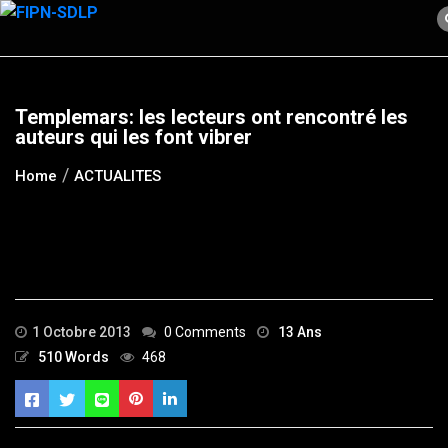
Skip
to
content
Templemars: les lecteurs ont rencontré les
auteurs qui les font vibrer
Home
ACTUALITES
1 Octobre 2013
0 Comments
13 Ans
510 Words
468