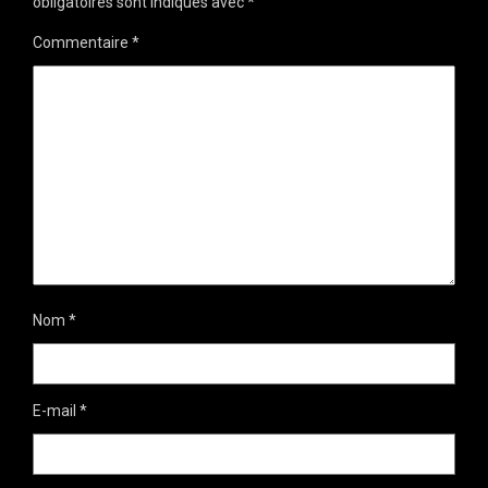
obligatoires sont indiqués avec
*
Commentaire
*
Nom
*
E-mail
*