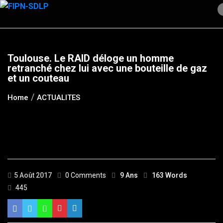
Skip
to
content
Toulouse. Le RAID déloge un homme
retranché chez lui avec une bouteille de gaz
et un couteau
Home
ACTUALITES
5 Août 2017
0 Comments
9 Ans
163 Words
445