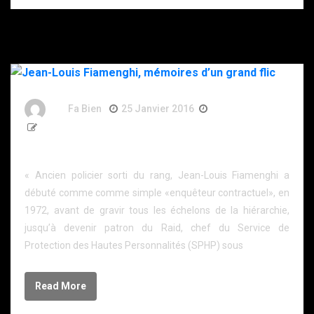
By
Fa Bien
25 Janvier 2016
11 Ans
262 Words
Jean-Louis Fiamenghi, mémoires d’un grand flic
« Ancien policier sorti du rang, Jean-Louis Fiamenghi a
débuté comme comme simple «enquêteur contractuel», en
1972, avant de gravir tous les échelons de la hiérarchie,
jusqu’à devenir patron du Raid, chef du Service de
Protection des Hautes Personnalités (SPHP) sous
Read More