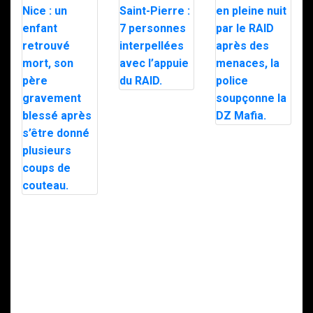
Trafic de
stupéfiants à
Saint-Pierre : 7
personnes
Le maire d’Alès
interpellées
exfiltré en pleine
avec l’appuie du
nuit par le RAID
RAID.
après des
menaces, la
police
soupçonne la
Intervention du
DZ Mafia.
RAID à Nice : un
enfant retrouvé
mort, son père
gravement
blessé après
s’être donné
plusieurs coups
de couteau.