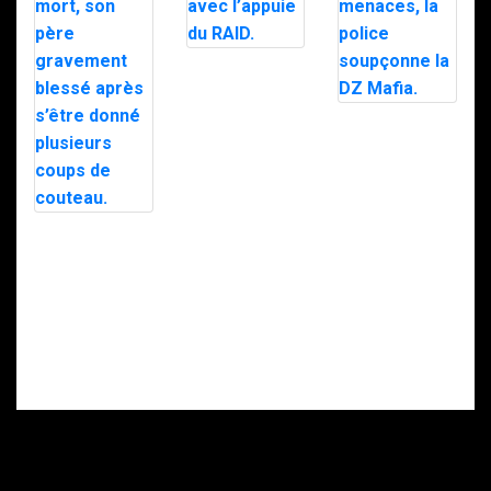
Trafic de
stupéfiants à
Saint-Pierre : 7
personnes
Le maire d’Alès
interpellées
exfiltré en pleine
avec l’appuie du
nuit par le RAID
RAID.
après des
menaces, la
police
soupçonne la
Intervention du
DZ Mafia.
RAID à Nice : un
enfant retrouvé
mort, son père
gravement
blessé après
s’être donné
plusieurs coups
de couteau.