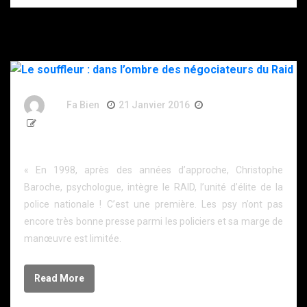
By
Fa Bien
21 Janvier 2016
11 Ans
388 Words
Le souffleur : dans l’ombre des négociateurs du Raid
« En 1998, après des années d’approche, Christophe
Baroche, psychologue, intègre le RAID, l’unité d’élite de la
police nationale ! C’est une première. Les psy n’ont pas
encore très bonne presse parmi les policiers et sa marge de
manœuvre est limitée.
Read More