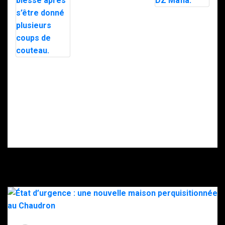
Saint-Pierre : 7
personnes
Le maire d’Alès
interpellées
exfiltré en pleine
avec l’appuie du
nuit par le RAID
RAID.
après des
menaces, la
police
soupçonne la
Intervention du
DZ Mafia.
RAID à Nice : un
enfant retrouvé
mort, son père
gravement
blessé après
s’être donné
plusieurs coups
de couteau.