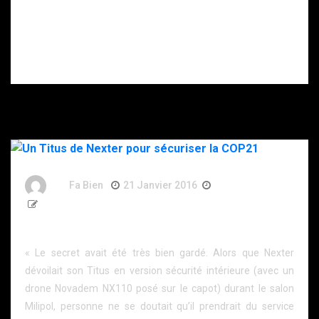
(Janvier 2025)
de Luca
Casalanguida
(Illustrations),
Jean-Edouard
et Grésy Makyo.
By
Fa Bien
21 Janvier 2016
11 Ans
247 Words
Un Titus de Nexter pour sécuriser la COP21
« Le secret avait été très bien gardé. Alors que Nexter
dévoilait son Titus en version sécurité intérieure (avec un
drone Novadem NX110 posé sur le capot) durant le salon
Milipol, personne ne se doutait qu’il prendrait du service