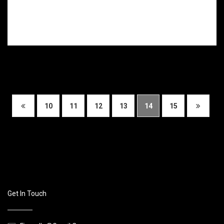
blessé après
s’être donné
plusieurs coups
de couteau.
10
11
12
13
14
15
Get In Touch