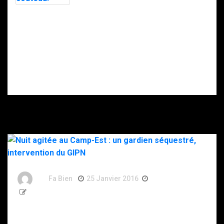
police
soupçonne la
Intervention du
DZ Mafia.
RAID à Nice : un
enfant retrouvé
mort, son père
gravement
blessé après
s’être donné
plusieurs coups
de couteau.
By
Fa Bien
25 Janvier 2016
11 Ans
209 Words
Nuit agitée au Camp-Est : un gardien séquestré,
intervention du GIPN