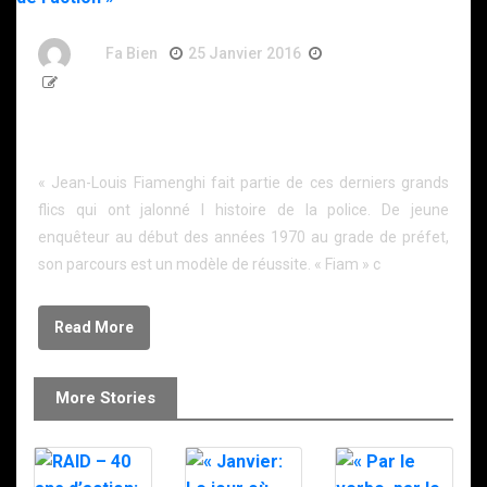
By
Fa Bien
25 Janvier 2016
11 Ans
288 Words
Biographie de Jean-Louis Fiamenghi « Dans le
secret de l’action »
« Jean-Louis Fiamenghi fait partie de ces derniers grands
flics qui ont jalonné l histoire de la police. De jeune
enquêteur au début des années 1970 au grade de préfet,
son parcours est un modèle de réussite. « Fiam » c
Read More
More Stories