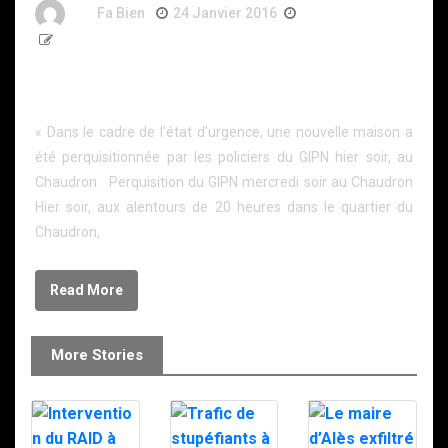
By
Fa Bien
24 Janvier 2016
11 Ans
284 Words
État d’urgence : une nouvelle maison perquisitionnée
au Chaudron
« Dans le cadre de l’état d’urgence, une nouvelle maison a
été perquisitionnée par les policiers du GIPN hier soir, au
Chaudron. Perquisition du GIPN mercredi soir au Chaudron
Hier soir, aux alentours de 20 heures dans le quartier du
Chaudron,
Read More
More Stories