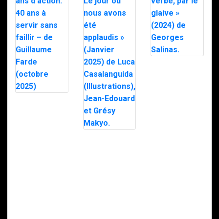
« Par le verbe,
par le glaive »
(2024) de
Georges
Salinas.
RAID – 40 ans
d’action: 40 ans
à servir sans
faillir – de
Guillaume
« Janvier: Le
Farde (octobre
jour où nous
2025)
avons été
applaudis »
(Janvier 2025)
de Luca
Casalanguida
(Illustrations),
Jean-Edouard
et Grésy Makyo.