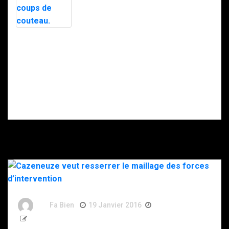
avec l’appuie du
nuit par le RAID
RAID.
après des
menaces, la
police
soupçonne la
Intervention du
DZ Mafia.
RAID à Nice : un
enfant retrouvé
mort, son père
gravement
blessé après
s’être donné
plusieurs coups
de couteau.
By
Fa Bien
19 Janvier 2016
11 Ans
475 Words