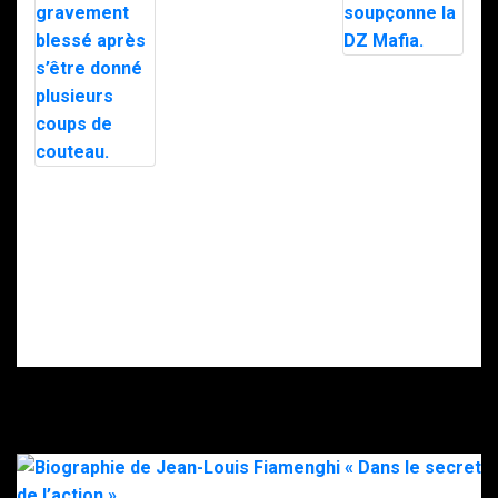
Trafic de
stupéfiants à
Saint-Pierre : 7
personnes
Le maire d’Alès
interpellées
exfiltré en pleine
avec l’appuie du
nuit par le RAID
RAID.
après des
menaces, la
police
soupçonne la
Intervention du
DZ Mafia.
RAID à Nice : un
enfant retrouvé
mort, son père
gravement
blessé après
s’être donné
plusieurs coups
de couteau.