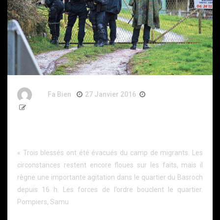
By
Fa Bien
27 Janvier 2016
11 Ans
476 Words
Grande-Synthe: le Raid vient d’entrer dans le camp
(actualisé)
« Trois blessés ont été évacués du camp de migrants. Les
circonstances restent encore floues sur les faits, mais il
règne une importante agitation dans le quartier du Basroch
depuis 16 h. Les forces de l’ordre bouclent le quartier.
Pompiers, Samu