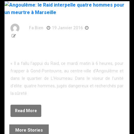
By
Fa Bien
19 Janvier 2016
11 Ans
123 Words
Angoulême: le Raid interpelle quatre hommes pour
un meurtre à Marseille
« Il a fallu l’appui du Raid, ce mardi matin à 6 heures, pour
frapper à Gond-Pontouvre, au centre-ville d’Angoulême et
dans le quartier de L’Houmeau. Dans le viseur de l’unité
d’élite: quatre hommes, jugés dangereux et recherchés par
la sûreté
Read More
More Stories