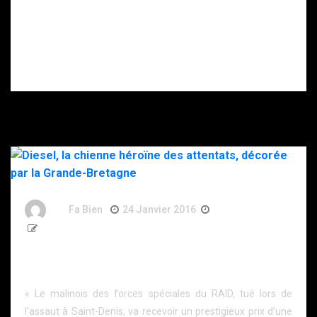
mort, son père
gravement
blessé après
s’être donné
plusieurs coups
de couteau.
By
Fa Bien
24 Janvier 2016
11 Ans
326 Words
Diesel, la chienne héroïne des attentats, décorée par
la Grande-Bretagne
« Le malinois des forces spéciales du RAID, tué lors de
l’assaut à Saint-Denis, va recevoir un prestigieux prix d’une