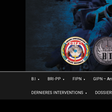
Skip
to
content
B.I
BRI-PP
FIPN
GIPN – An
DERNIERES INTERVENTIONS
DOSSIER