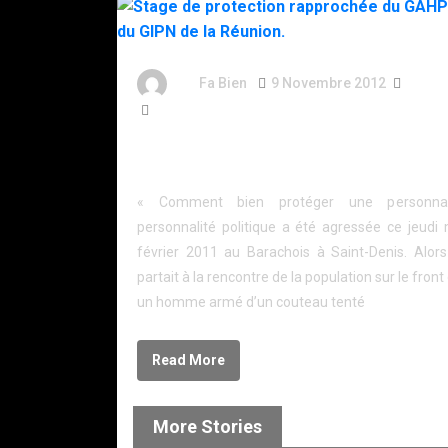
By
Fa Bien
9 Novembre 2012
14 An
426 Words
Stage de protection rapprochée du GAHP aupr
GIPN de la Réunion.
« Comment bien protéger une personnali
personnalité politique a été agressée ce jeudi
février 2011 au Barachois à Saint-Denis. Alors
partait à la rencontre de la population sur le front
un homme armé d’un couteau tenté
Read More
More Stories