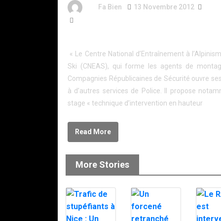
By
Fa Bien
13 Novembre 2012
14 A
873 Words
Stage « Technique d’Intervention en Hauteur »
« Le Centre National d’Entraînement à l’Alpinis
Ski (CNEAS), qui forme les agents de monta
Compagnies Républicaines de Sécurité ouvre ses
à d’autres services de Police. Il propose nota
stage « technique d’intervention en hauteur
Read More
More Stories