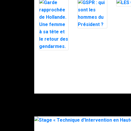
LES GI
GSPR : qui
sont les
hommes du
Président ?
Garde
rapprochée de
Hollande. Une
femme à sa
tête et le
retour des
gendarmes.