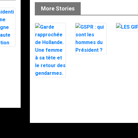
More Stories
LES GIPN
tielle :
mpagne
GSPR : qui
ute
sont les
ion
hommes du
Président ?
Garde
rapprochée de
Hollande. Une
femme à sa
tête et le
retour des
gendarmes.