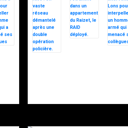
Un forcené
retranché dans
 est
Le RAID es
un
nu à
intervenu 
appartement
Trafic de
our
Lons pour
du Raizet, le
stupéfiants à
ler un
interpeller
RAID déployé.
Nice : Un vaste
 armé
homme ar
réseau
enacé
qui a men
démantelé
lègues
ses collèg
après une
double
opération
policière.