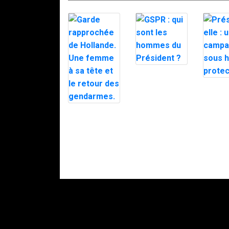
GSPR : qui
sont les
Présiden
hommes du
une ca
Président ?
sous ha
protect
Garde
rapprochée de
Hollande. Une
femme à sa
tête et le
retour des
gendarmes.