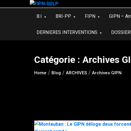
Skip
to
B.I
BRI-PP
FIPN
GIPN – An
content
DERNIERES INTERVENTIONS
DOSSIER
Catégorie :
Archives G
Home
Blog
ARCHIVES
Archives GIPN