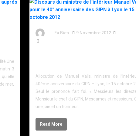
s
By
Fa Bien
9 Novembre 2012
14 Ans
856 Words
és du
Discours du ministre de l’intérieur Manuel Valls p
le 40° anniversaire des GIPN à Lyon le 15 octobre
té.Une
2012
 matin 3
Allocution de Manuel Valls, ministre de l’Intérie
 qu’elle
40ème anniversaire du GIPN – Lyon, le 15 octobre 2
 de mer,
Seul le prononcé fait foi. « Messieurs les directe
Monsieur le chef du GIPN, Mesdames et messieurs, C
une joie et un honneur,
Read More