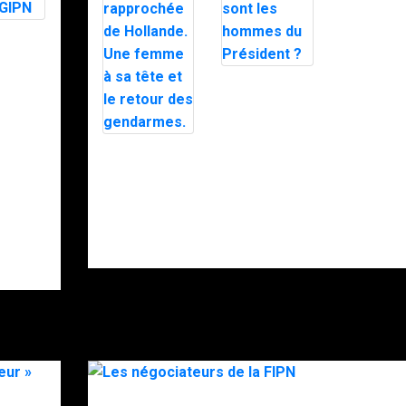
LES GIPN
PN
GSPR : qui
sont les
hommes du
Président ?
Garde
rapprochée de
Hollande. Une
femme à sa
tête et le
retour des
gendarmes.