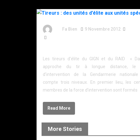
By
Fa Bien
9 Novembre 2012
14 An
1 958 Word
Tireurs : des unités d’élite aux unités spécialis
Les tireurs d’élite du GIGN et du RAID « D
approche du tir à longue distance, le 
d’intervention de la Gendarmerie nationale
compte trois niveaux. En premier lieu, les cen
membres de la force d’intervention sont formés
Read More
More Stories