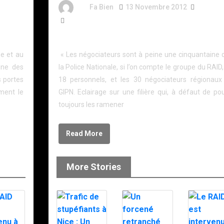
ns
By
Fa Bien
13 Novembre 2012
14 Ans
1 447 Word
Les négociateurs de la FIPN
me et au
« Les négociateurs sont à peine une cinquantaine 
gne des
la Police Nationale, si l’on compte le groupe du RAID,
 portes
18 personnels, et les 30 négociateurs régionaux
mment le
GIPN. Eclairage sur une filière qui, à défaut de po
toujours les ramener
Read More
More Stories