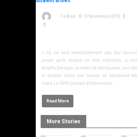
By
Fa Bien
19 Novembre 2012
14 A
273 Words
Montauban : Le GIPN déloge deux forcenés qui
disaient armés
« Ce ne sont manifestement pas des terroris
pense qu’ils étaient en état d’ébriété», a c
Brigitte Barèges, la maire de Montauban, une ville
le théâtre d’une des tueries de Mohamed M
mars. Le GIPN (Groupe d’intervention
Read More
More Stories