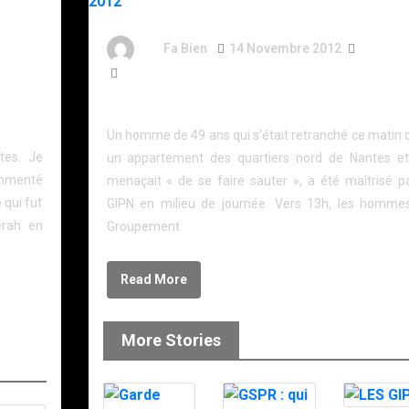
ns
By
Fa Bien
14 Novembre 2012
14 Ans
211 Words
 se
Intervention du GIPN à Nantes – 14 novembre 201
Un homme de 49 ans qui s’était retranché ce matin 
tes. Je
un appartement des quartiers nord de Nantes et
ommenté
menaçait « de se faire sauter », a été maîtrisé pa
 qui fut
GIPN en milieu de journée. Vers 13h, les homme
erah en
Groupement
Read More
More Stories