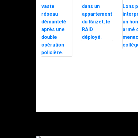
Un forcené
retranché dans
Le RAID
un
interve
appartement
Trafic de
Lons p
du Raizet, le
stupéfiants à
interpel
RAID déployé.
Nice : Un vaste
homme
réseau
qui a m
démantelé
ses col
après une
double
opération
policière.