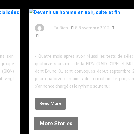
s
By
Fa Bien
8 Novembre 2012
14 Ans
2 025 Words
ées
Devenir un homme en noir, suite et fin
ans son
« Quatre mois après avoir réussi les tests de sélec
groupe
quatorze stagiaires de la FIPN (RAID, GIPN et BRI-
 (GIGN)
dont Bruno C., sont convoqués début septembre 
t vingt
pour quatorze semaines de formation. Le progr
s’annonce chargé et le rythme soutenu :
Read More
More Stories