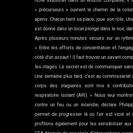
riche industriel dans un endroit complexe, « 
« précurseurs » ouvrent le chemin de la colo
apens. Chacun tient sa place, joue son rôle. U
est donné dans un local plongé dans le noir, d
Après plusieurs minutes vécues sur un rythme
« Entre les efforts de concentration et l’enga
côté d’un assaut ! Il faut trouver un savant compr
les otages. Le secret est de communiquer san
Une semaine plus tard, c’est au commissariat à
corps des stagiaires sont mis à contributi
respiratoire isolant (ARI). « Nous leur montr
contre un feu ou un incendie, déclare Philipp
permet de progresser là où l’air est vicié e
profitons également pour les sensibiliser aux