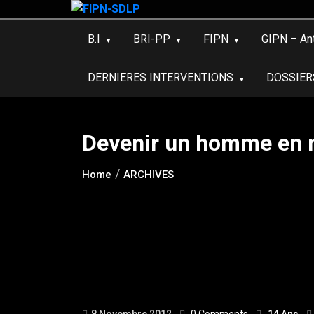
Skip
to
B.I
BRI-PP
FIPN
GIPN – An
content
DERNIERES INTERVENTIONS
DOSSIER
Devenir un homme en no
Home
ARCHIVES