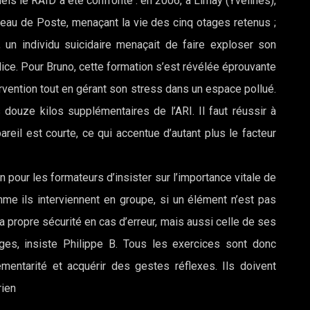
ls le RAID a été confronté : en 2006, à Limay (Yvelines),
reau de Poste, menaçant la vie des cinq otages retenus ;
 un individu suicidaire menaçait de faire exploser son
lice. Pour Bruno, cette formation s’est révélée éprouvante
tervention tout en gérant son stress dans un espace pollué.
 douze kilos supplémentaires de l’ARI. Il faut réussir à
areil est courte, ce qui accentue d’autant plus le facteur
 pour les formateurs d’insister sur l’importance vitale de
mme ils interviennent en groupe, si un élément n’est pas
a propre sécurité en cas d’erreur, mais aussi celle de ses
ages, insiste Philippe B. Tous les exercices sont donc
ntarité et acquérir des gestes réflexes. Ils doivent
rien