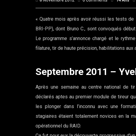
8 Novembre 2012
0 Comments
14 Ans
« Quatre mois après avoir réussi les tests de 
BRI-PP), dont Bruno C., sont convoqués débu
Le programme s’annonce chargé et le rythme so
filature, tir de haute précision, habilitations a
Septembre 2011 – Yve
Après une semaine au centre national de tir
déclarés aptes au premier module de tireur qua
les plonger dans l’inconnu avec une formati
stagiaires étaient totalement novices en la mat
opérationnel du RAID.
Ce fut pour eux la découverte progressive d’un