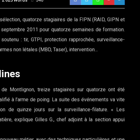
2 025 Words
546
sélection, quatorze stagiaires de la FIPN (RAID, GIPN et
t septembre 2011 pour quatorze semaines de formation.
utenu : tir, GTPI, protection rapprochée, surveillance-
ux armes non létales (MBD, Taser), intervention…
lines
 de Montlignon, treize stagiaires sur quatorze ont été
lifié à l’arme de poing. La suite des événements va vite
on de quinze jours sur la surveillance-filature. « Les
ière, explique Gilles G., chef adjoint à la section appui
 nouveau métier, avec des techniques particulières et une