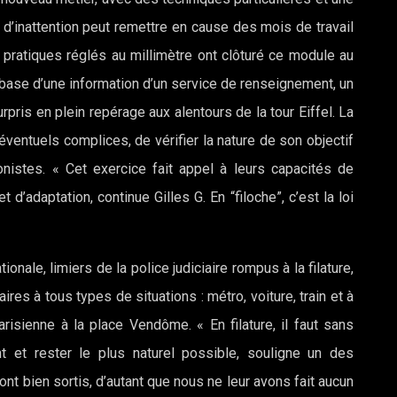
e d’inattention peut remettre en cause des mois de travail
 pratiques réglés au millimètre ont clôturé ce module au
 la base d’une information d’un service de renseignement, un
urpris en plein repérage aux alentours de la tour Eiffel. La
éventuels complices, de vérifier la nature de son objectif
onistes. « Cet exercice fait appel à leurs capacités de
t d’adaptation, continue Gilles G. En “filoche”, c’est la loi
ionale, limiers de la police judiciaire rompus à la filature,
aires à tous types de situations : métro, voiture, train et à
risienne à la place Vendôme. « En filature, il faut sans
nt et rester le plus naturel possible, souligne un des
sont bien sortis, d’autant que nous ne leur avons fait aucun