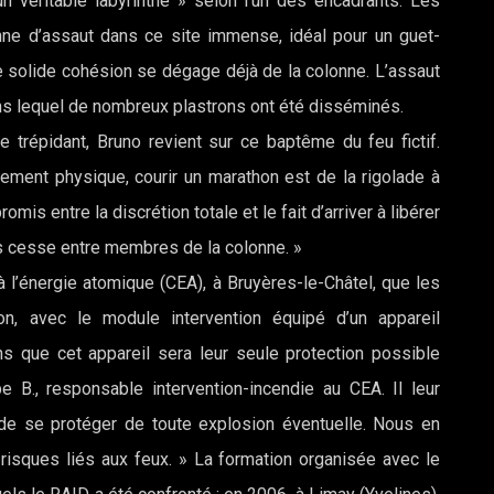
un véritable labyrinthe » selon l’un des encadrants. Les
nne d’assaut dans ce site immense, idéal pour un guet-
ne solide cohésion se dégage déjà de la colonne. L’assaut
ans lequel de nombreux plastrons ont été disséminés.
 trépidant, Bruno revient sur ce baptême du feu fictif.
gement physique, courir un marathon est de la rigolade à
omis entre la discrétion totale et le fait d’arriver à libérer
s cesse entre membres de la colonne. »
 l’énergie atomique (CEA), à Bruyères-le-Châtel, que les
on, avec le module intervention équipé d’un appareil
ons que cet appareil sera leur seule protection possible
e B., responsable intervention-incendie au CEA. Il leur
t de se protéger de toute explosion éventuelle. Nous en
 risques liés aux feux. » La formation organisée avec le