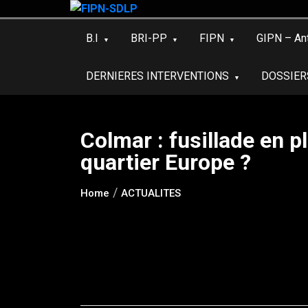
Skip
to
B.I
BRI-PP
FIPN
GIPN – An
content
DERNIERES INTERVENTIONS
DOSSIER
Colmar : fusillade en p
quartier Europe ?
Home
ACTUALITES