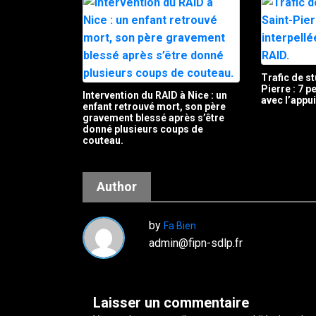
Trafic de st
Pierre : 7 
Intervention du RAID à Nice : un
avec l’appu
enfant retrouvé mort, son père
gravement blessé après s’être
donné plusieurs coups de
couteau.
Author
by
Fa Bien
admin@fipn-sdlp.fr
Laisser un commentaire