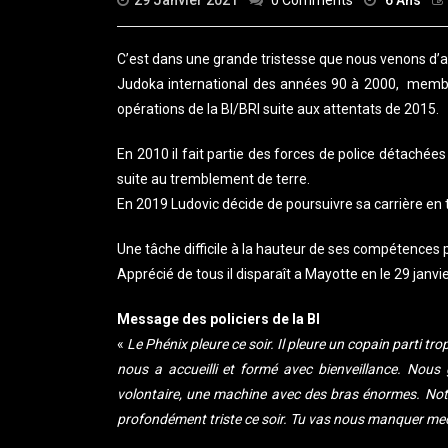
29 Janvier 2021
0 Comments
6 Ans
C’est dans une grande tristesse que nous venons d’a
Judoka international des années 90 à 2000, membre 
opérations de la BI/BRI suite aux attentats de 2015.
En 2010 il fait partie des forces de police détachées
suite au tremblement de terre.
En 2019 Ludovic décide de poursuivre sa carrière en
Une tâche difficile à la hauteur de ses compétence
Apprécié de tous il disparaît a Mayotte en le 29
janvi
Message des policiers de la BI
«
Le Phénix pleure
ce soir. I
l pleure un copain parti tr
nous a accueilli et formé avec bienveillance. Nou
volontaire, une machine avec des bras énormes. Not
profondément triste
ce soir
. Tu vas nous manquer me