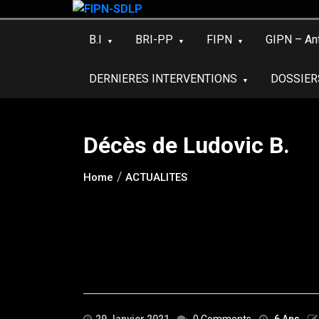
Skip
to
B.I
BRI-PP
FIPN
GIPN – An
content
DERNIERES INTERVENTIONS
DOSSIER
Décès de Ludovic B.
Home
ACTUALITES