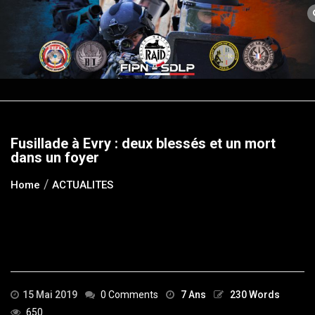
Skip
to
content
Fusillade à Evry : deux blessés et un mort
dans un foyer
Home
ACTUALITES
15 Mai 2019
0 Comments
7 Ans
230 Words
650