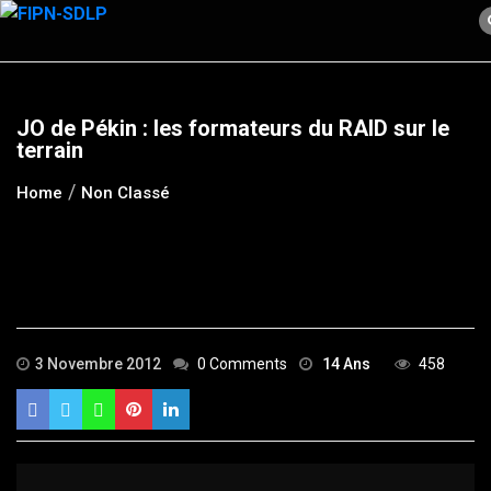
Skip
to
content
JO de Pékin : les formateurs du RAID sur le
terrain
Home
Non Classé
3 Novembre 2012
0 Comments
14 Ans
458