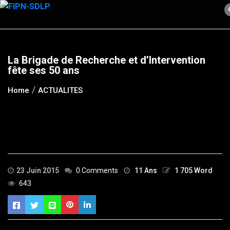
Skip
to
content
La Brigade de Recherche et d’Intervention
fête ses 50 ans
Home
ACTUALITES
23 Juin 2015
0 Comments
11 Ans
1 705 Word
643