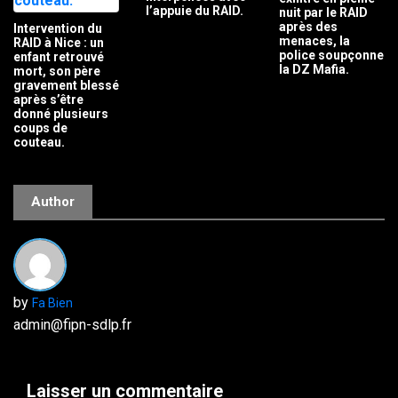
l’appuie du RAID.
nuit par le RAID
après des
Intervention du
menaces, la
RAID à Nice : un
police soupçonne
enfant retrouvé
la DZ Mafia.
mort, son père
gravement blessé
après s’être
donné plusieurs
coups de
couteau.
Author
by
Fa Bien
admin@fipn-sdlp.fr
Laisser un commentaire