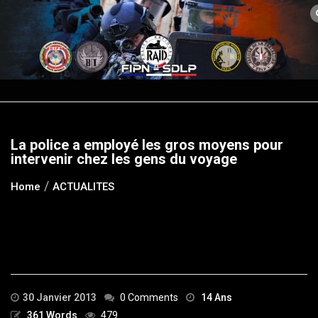
Skip
to
content
La police a employé les gros moyens pour
intervenir chez les gens du voyage
Home
ACTUALITES
30 Janvier 2013
0 Comments
14 Ans
361 Words
479