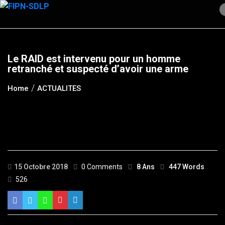
Skip
to
content
Le RAID est intervenu pour un homme
retranché et suspecté d’avoir une arme
Home
ACTUALITES
15 Octobre 2018
0 Comments
8 Ans
447 Words
526