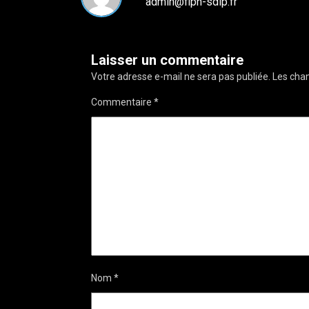
admin@fipn-sdlp.fr
Laisser un commentaire
Votre adresse e-mail ne sera pas publiée.
Les cham
Commentaire
*
Nom
*