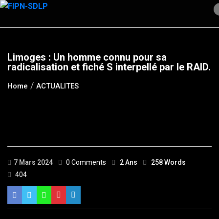
Skip
to
content
Limoges : Un homme connu pour sa
radicalisation et fiché S interpellé par le RAID.
Home
ACTUALITES
7 Mars 2024
0 Comments
2 Ans
258 Words
404