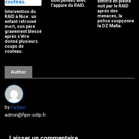
interpellées avec
exfiltré en pleine
l’appuie du RAID.
nuit par le RAID
après des
Intervention du
menaces, la
RAID à Nice : un
police soupçonne
enfant retrouvé
la DZ Mafia.
mort, son père
gravement blessé
après s’être
donné plusieurs
coups de
couteau.
Author
by
Fa Bien
admin@fipn-sdlp.fr
Laisser un commentaire