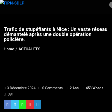
Skip
to
content
Trafic de stupéfiants à Nice : Un vaste réseau
démantelé après une double opération
policière.
Home
ACTUALITES
3 Décembre 2024
0 Comments
2 Ans
453 Words
381