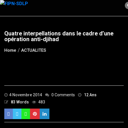
Skip
to
content
Quatre interpellations dans le cadre d’une
opération anti-djihad
Home
ACTUALITES
4 Novembre 2014
0 Comments
12 Ans
83 Words
483