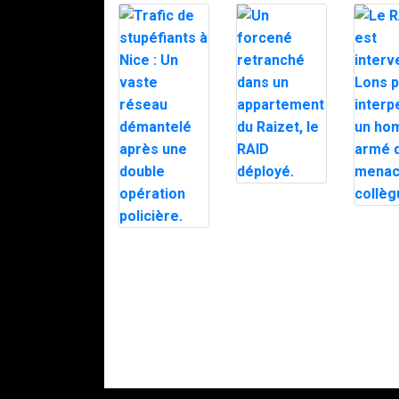
Un forcené
retranché dans
Le RAID
un
interve
appartement
Trafic de
Lons p
du Raizet, le
stupéfiants à
interpel
RAID déployé.
Nice : Un vaste
homme
réseau
qui a m
démantelé
ses col
après une
double
opération
policière.