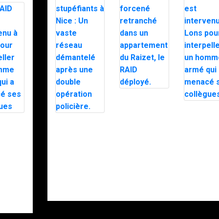
Un forcené
retranché dans
Le RAID es
un
intervenu 
appartement
 est
Trafic de
Lons pour
du Raizet, le
nu à
stupéfiants à
interpeller
RAID déployé.
our
Nice : Un vaste
homme ar
ler un
réseau
qui a men
 armé
démantelé
ses collèg
enacé
après une
lègues
double
opération
policière.