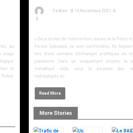
By
Fa Bien
15 Novembre 2021
5 Ans
s
1 716 Word
RAID – 1°RPIMA : LA RENCONTRE CHOC
– TCI
« Deux écoles de l’intervention, issues de la Police e
ctés au
Forces Spéciales, se sont confrontées, fin Septem
n stage
lors d’une semaine d’échanges prolifiques en ré
logique
parisienne. Dans un craquement sinistre, la p
tion et
métallique cède, sous la poussée des vé
Police.
hydrauliques du
Read More
More Stories