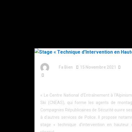
By
Fa Bien
15 Novembre 2021
5 An
873 Words
Stage « Technique d’Intervention en Hauteur »
« Le Centre National d’Entraînement à l’Alpinis
Ski (CNEAS), qui forme les agents de monta
Compagnies Républicaines de Sécurité ouvre ses
à d’autres services de Police. Il propose nota
stage « technique d’intervention en hauteur »