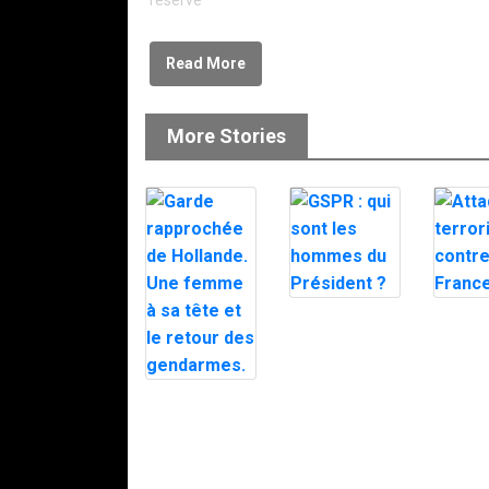
réservé
Read More
More Stories
GSPR : qui
Attaqu
sont les
terrori
hommes du
contre 
Président ?
France
Garde
rapprochée de
Hollande. Une
femme à sa
tête et le
retour des