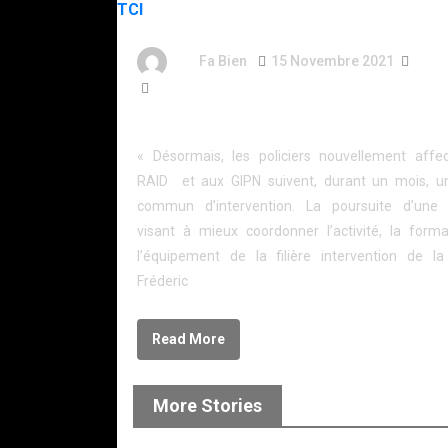
By
Fa Bien
15 Novembre 2021
5 An
1 445 Word
RAID-GIPN: STAGE COMMUN D INTERVENTION 
« Désormais, les policiers nouvellement affe
RAID et aux GIPN suivent, durant un mois, u
commun d’intervention. La poursuite d’une 
visant à mieux coordonner l’activité, la forma
l’équipement de la filière intervention de la 
Fréderic
Read More
More Stories