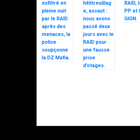
Fourrag
pour le 
BRI PP e
GIGN.
Le maire
d’Alès exfiltré
Parachutistes,
en pleine nuit
hélitreuillage,
par le RAID
assaut : nous
après des
avons passé
menaces, la
deux jours
police
avec le RAID
soupçonne la
pour une
DZ Mafia.
fausse prise
d’otages.