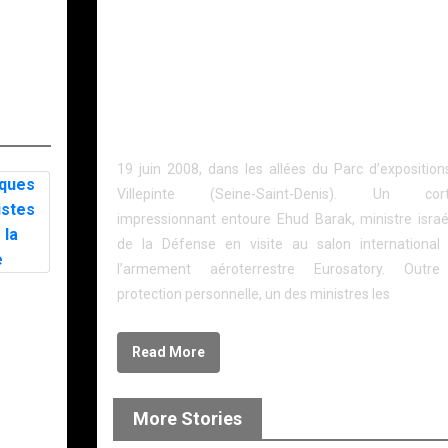
Service de Protection des Hautes Personnalités
(SPHP) par un reportage sur la sélection des 21
nouveaux policiers qui ont rejoint cette unité en jui
Nous suivrons ensuite leurs premières opérations
sur fond de présidence française de l’Union
européenne, puis la mue du service dans son entie
19 juin 2008, dans les allées du Parc d’exposition
Villepinte (Seine-Saint-Denis). Un cor
impressionnant entoure Ehud Barak, ministre israé
de la Défense en visite au salon internationa
l’armement aéroterrestre Eurosatory. Outr
es
protection personnelle, un des ministres les
stes
la
Read More
More Stories