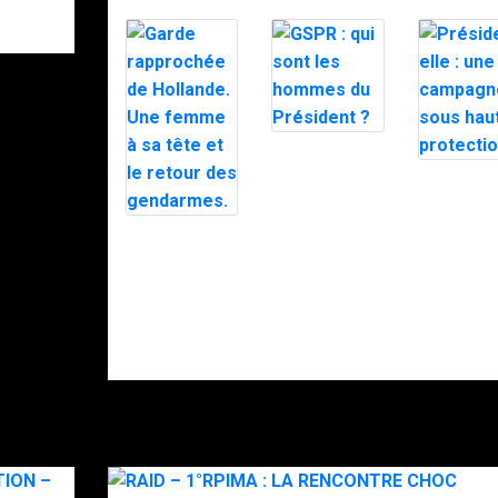
GSPR : qui
sont les
Présidentie
hommes du
une camp
Président ?
sous haut
protection
Garde
rapprochée de
Hollande. Une
femme à sa
tête et le
retour des
gendarmes.