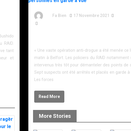
s
By
Fa Bien
17 Novembre 2021
5 Ans
212 Words
Opération anti-drogue du RAID à Belfort : sept
Bushido
personnes en garde à vue
u RAID.
« Une vaste opération anti-drogue a été menée ce l
uve tant
matin à Belfort. Les policiers du RAID notamment 
neur et
intervenus très tôt pour démanteler des points de d
Sept suspects ont été arrêtés et placés en garde à 
Les forces
Read More
More Stories