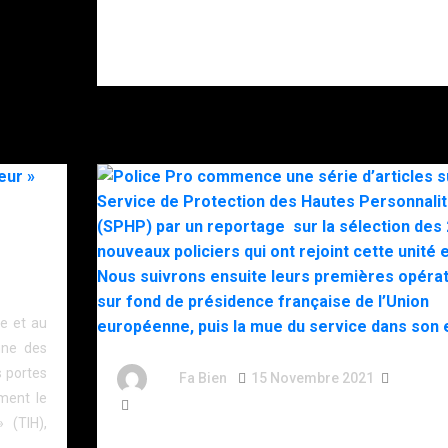
s’être donné
plusieurs
coups de
couteau.
s
me et au
gne des
 portes
By
Fa Bien
15 Novembre 2021
5 Ans
mment le
1 549 Word
 (TIH),
Police Pro commence une série d’articles sur le