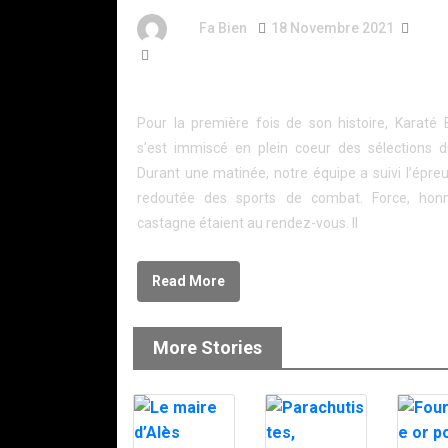
By
Fa Bien
18 Novembre 2021
5 An
1 284 Word
AU CŒUR DU RAID
Pour la première fois de son histoire, Karaté 
s’est immiscé en plein coeur des sélections d
Durant une matinée, notre équipe a suivi l’épre
redoutée des sports de combat. Force, hon
castagne étaient au rendez-vous. Il
Read More
More Stories