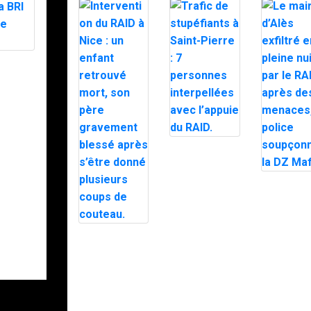
ère or
RAID, la
t le
Trafic de
stupéfiants à
Saint-Pierre : 7
personnes
Le maire
interpellées
d’Alès exfi
avec l’appuie
en pleine n
du RAID.
par le RAI
après des
Intervention du
menaces, 
RAID à Nice :
police
un enfant
soupçonne
retrouvé mort,
DZ Mafia.
son père
gravement
blessé après