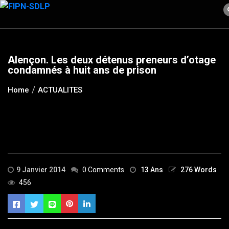
Skip
to
content
Alençon. Les deux détenus preneurs d’otage
condamnés à huit ans de prison
Home
ACTUALITES
9 Janvier 2014
0 Comments
13 Ans
276 Words
456