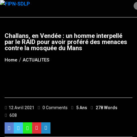
Skip
to
content
Challans, en Vendée : un homme interpellé
par le RAID pour avoir proféré des menaces
contre la mosquée du Mans
Home
ACTUALITES
12 Avril 2021
0 Comments
5 Ans
278 Words
608