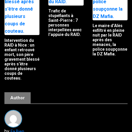
Trafic de
stupéfiants à
Saint-Pierre : 7
personnes
Le maire d’Alès
interpellées avec
exfiltré en pleine
l’appuie du RAID.
nuit par le RAID
après des
Intervention du
menaces, la
RAID à Nice : un
police soupçonne
enfant retrouvé
la DZ Mafia.
mort, son père
gravement blessé
après s’être
donné plusieurs
coups de
couteau.
Author
by
Fa Bien