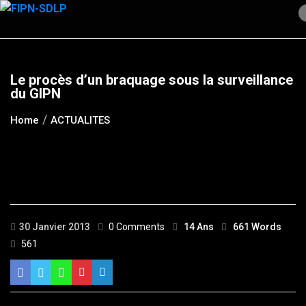
Skip
to
content
Le procès d’un braquage sous la surveillance
du GIPN
Home
ACTUALITES
30 Janvier 2013
0 Comments
14 Ans
661 Words
561