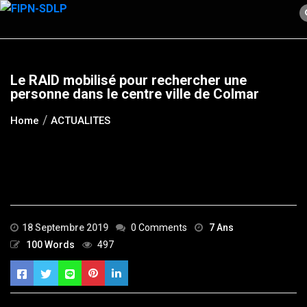
Skip
to
content
Le RAID mobilisé pour rechercher une
personne dans le centre ville de Colmar
Home
ACTUALITES
18 Septembre 2019
0 Comments
7 Ans
100 Words
497