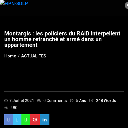
Skip
to
content
Montargis : les policiers du RAID interpellent
un homme retranché et armé dans un
appartement
Home
ACTUALITES
7 Juillet 2021
0 Comments
5 Ans
248 Words
480