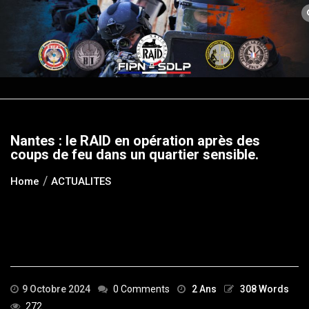
Skip
to
content
Nantes : le RAID en opération après des
coups de feu dans un quartier sensible.
Home
ACTUALITES
9 Octobre 2024
0 Comments
2 Ans
308 Words
272