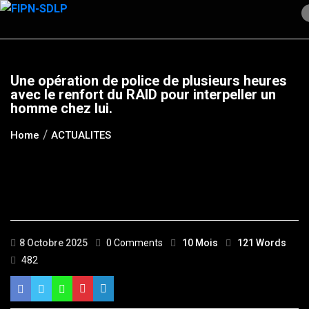
Skip
to
content
Une opération de police de plusieurs heures
avec le renfort du RAID pour interpeller un
homme chez lui.
Home
ACTUALITES
8 Octobre 2025
0 Comments
10 Mois
121 Words
482