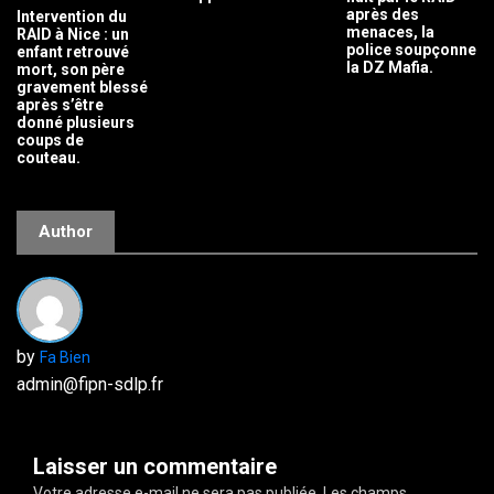
après des
Intervention du
menaces, la
RAID à Nice : un
police soupçonne
enfant retrouvé
la DZ Mafia.
mort, son père
gravement blessé
après s’être
donné plusieurs
coups de
couteau.
Author
by
Fa Bien
admin@fipn-sdlp.fr
Laisser un commentaire
Votre adresse e-mail ne sera pas publiée.
Les champs