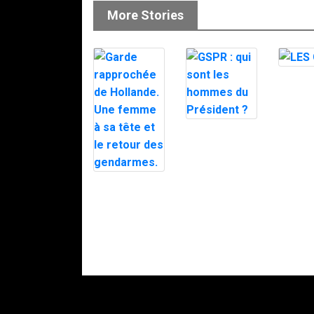
More Stories
LES GI
GSPR : qui
sont les
hommes du
Président ?
Garde
rapprochée de
Hollande. Une
femme à sa
tête et le
retour des
gendarmes.