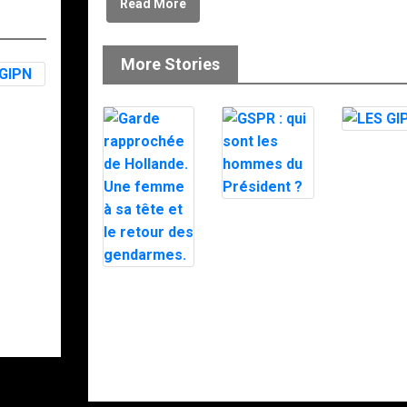
Read More
More Stories
PN
LES GIPN
GSPR : qui
sont les
hommes du
Président ?
Garde
rapprochée de
Hollande. Une
femme à sa
tête et le
retour des
gendarmes.