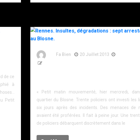
 Ans
By
Fa Bien
20 Juillet 2013
13 Ans
475 Words
Rennes. Insultes, dégradations : sept arrestations
rd de ce
Blosne.
aphié à
« Petit matin mouvementé, hier mercredi, dan
choses…
quartier du Blosne. Trente policiers ont investi les l
du Petit
six jours après des incidents. Des menaces de 
avaient été proférées. Il fait à peine jour. Une tren
de policiers débarquent discrètement dans le