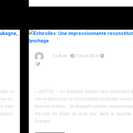
By
Fa Bien
7 Avril 2014
12 Ans
580 Words
ne,
Echirolles: Une impressionnante reconstitution d
lynchage
alle sa
« JUSTICE – Un dispositif policier sans précédent a
es-du-
mis en place pour la reconstitution du double meurt
ice dans
Kevin et Sofiane… Un dispositif policier sans précéd
licière.
été mis en place ce jeudi soir, dans le quartier
Granges,