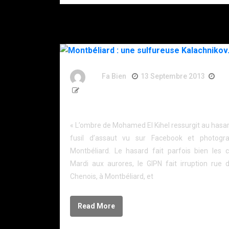
By
Fa Bien
13 Septembre 2013
13
878 Words
Montbéliard : une sulfureuse Kalachnikov.
« L’ombre de Mohamed El Kihel ressurgit au hasa
fusil d’assaut vu sur Facebook et photogr
Montbéliard. Le hasard fait parfois bien les 
Mardi aux aurores, le GIPN fait irruption rue 
Chenois, à Montbéliard, et
Read More