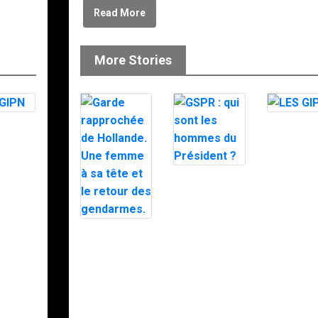
Read More
More Stories
PN
LES GIPN
GSPR : qui
sont les
hommes du
Président ?
Garde
rapprochée de
Hollande. Une
femme à sa
tête et le
retour des
gendarmes.