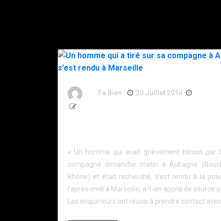
By
Fa Bien
20 Juillet 2014
12 Ans
175 Words
Un homme qui a tiré sur sa compagne à Aubag
s’est rendu à Marseille
« Un homme qui avait grièvement blessé par b
compagne dimanche matin à Aubagne (Bouch
Rhône) et était recherché, s’est rendu à la pol
l’après-midi à Marseille, a-t-on appris de source po
Les enquêteurs ont réussi à prendre contact avec