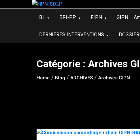
Skip
to
B.I
BRI-PP
FIPN
GIPN – An
content
DERNIERES INTERVENTIONS
DOSSIER
Catégorie :
Archives G
Home
Blog
ARCHIVES
Archives GIPN