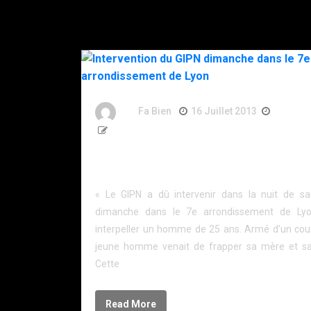
By
Fa Bien
16 Juillet 2013
13 Ans
73 Words
Intervention du GIPN dimanche dans le 7e
arrondissement de Lyon
« Le GIPN a dû intervenir dans la nuit de s
dimanche dans le 7e arrondissement de Ly
interpeller un homme de 25 ans. Armé d’un cout
jeune homme venait de frapper sa mère et sa
Cette
Read More