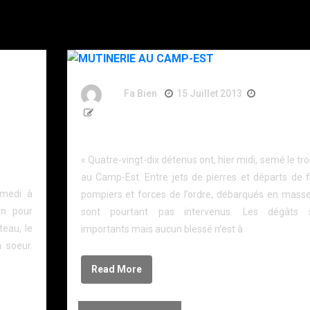
By
Fa Bien
15 Juillet 2013
13 Ans
656 Words
MUTINERIE AU CAMP-EST
« Quatre-vingt-dix détenus ont, hier midi, semé le tr
au Camp-Est. Entre jets de pierres et départs de f
amedi à
pompiers et forces de l’ordre, débarqués en masse
on pour
sont pourtant pas intervenus. Les dégâts 
eau, le
importants mais aucun blessé n’est à
 soeur.
Read More