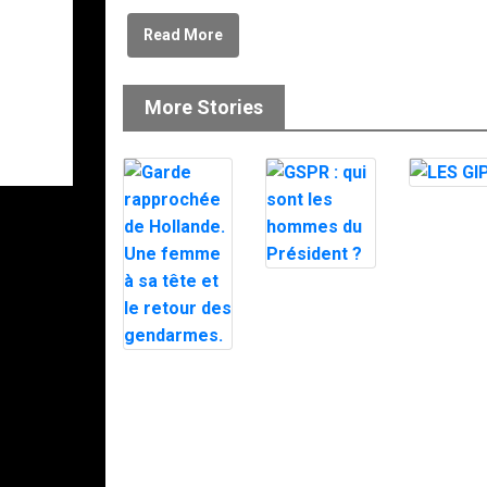
Read More
More Stories
LES GIPN
GSPR : qui
sont les
hommes du
Président ?
Garde
rapprochée de
Hollande. Une
femme à sa
tête et le
retour des
gendarmes.