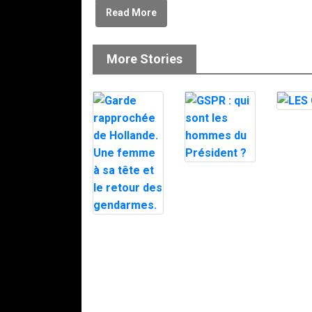
Read More
More Stories
LES GI
GSPR : qui
sont les
hommes du
Président ?
Garde
rapprochée de
Hollande. Une
femme à sa
tête et le
retour des
gendarmes.