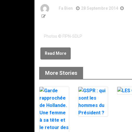
By
Fa Bien
28 Septembre 2014
12
2 Words
Combinaison camouflage urbain GIPN-RAID
Photos © FIPN-SDLP
Read More
More Stories
LES GI
GSPR : qui
sont les
hommes du