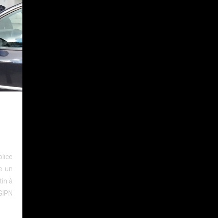
s
lice
e un
in à
GIPN