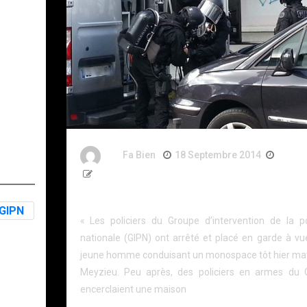
 Ans
By
Fa Bien
18 Septembre 2014
12 An
187 Words
Antiterrorisme: le GIPN intervenu à Meyzieu
« Les policiers du Groupe d’intervention de la po
PN
nationale (GIPN) ont arrêté et placé en garde à vu
jeune homme conduisant un monospace tôt hier mat
Meyzieu. Peu après, des policiers en armes du 
encerclaient une maison