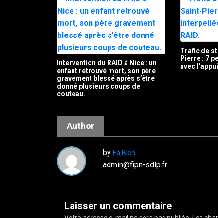
Trafic de st
Pierre : 7 
Intervention du RAID à Nice : un
avec l’appu
enfant retrouvé mort, son père
gravement blessé après s’être
donné plusieurs coups de
couteau.
Author
by
Fa Bien
admin@fipn-sdlp.fr
Laisser un commentaire
Votre adresse e-mail ne sera pas publiée.
Les cham