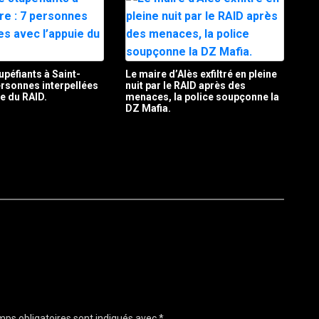
upéfiants à Saint-
Le maire d’Alès exfiltré en pleine
personnes interpellées
nuit par le RAID après des
ie du RAID.
menaces, la police soupçonne la
DZ Mafia.
ps obligatoires sont indiqués avec
*