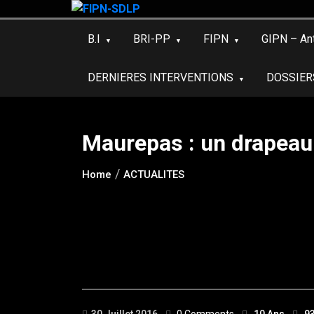
Skip
to
B.I
BRI-PP
FIPN
GIPN – An
content
DERNIERES INTERVENTIONS
DOSSIER
Maurepas : un drapeau
Home
ACTUALITES