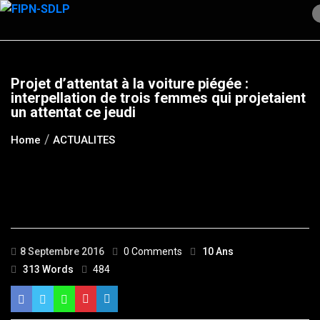
Skip
to
content
Projet d’attentat à la voiture piégée :
interpellation de trois femmes qui projetaient
un attentat ce jeudi
Home
ACTUALITES
8 Septembre 2016
0 Comments
10 Ans
313 Words
484