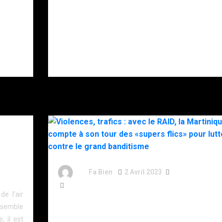
en pleine nuit
hélitreuillage,
par le RAID
assaut : nous
après des
avons passé
menaces, la
deux jours
police
avec le RAID
soupçonne la
pour une
DZ Mafia.
fausse prise
d’otages.
By
Fa Bien
2 Avril 2023
3 Ans
517 Words
e l’air
Violences, trafics : avec le RAID, la Martinique co
ensemble
à son tour des «supers flics» pour lutter contre le
, il est