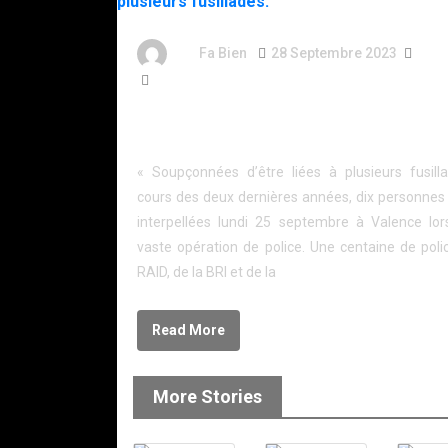
By
Fa Bien
28 Septembre 2023
3 A
247 Words
Dix personnes interpellées à Valence après plu
fusillades.
« Soupçonnées d’être liées à plusieurs fusill
cours des deux dernières années, dix personnes
interpellées lundi 25 septembre à Valence lor
vaste opération de police. Une centaine de poli
RAID, de la BRI et de la
Read More
More Stories