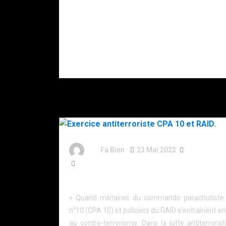
en pleine nuit
hélitreuillage,
par le RAID
assaut : nous
après des
avons passé
menaces, la
deux jours
police
avec le RAID
soupçonne la
pour une
DZ Mafia.
fausse prise
d’otages.
By
Fa Bien
23 Mai 2023
3 Ans
504 Words
Exercice antiterroriste CPA 10 et RAID.
« Quand militaires du commando parachutiste d
n°10 (CPA 10) et policiers du RAID s’entrainent 
au contre-terrorisme. Dans la lutte antiterroriste