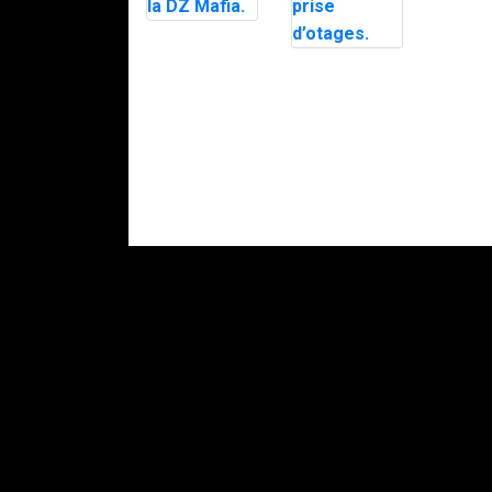
Le maire
d’Alès exfiltré
Parachutistes,
en pleine nuit
hélitreuillage,
par le RAID
assaut : nous
après des
avons passé
menaces, la
deux jours
police
avec le RAID
soupçonne la
pour une
DZ Mafia.
fausse prise
d’otages.