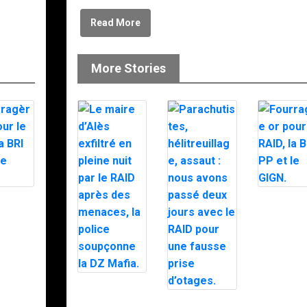
Read More
More Stories
ère or
Fourragèr
RAID, la
pour le RAI
t le
BRI PP et l
GIGN.
Le maire
d’Alès exfiltré
Parachutistes,