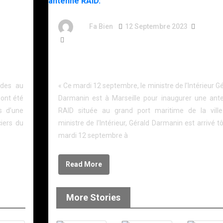
ns
By
Fa Bien
12 Septembre 2023
3 Ans
396 Words
sieurs
Marseille : Gérald Darmanin inaugure une nouvell
antenne RAID.
ades au
« Ce mardi 12 septembre, le ministre de l’Intérieur G
 ont été
Darmanin est à Marseille pour inaugurer une ant
s d’une
RAID située au grand port maritime de la ville
ciers du
ministre de l’Intérieur, Gérald Darmanin est arrivé t
mardi 12 septembre à
Read More
More Stories