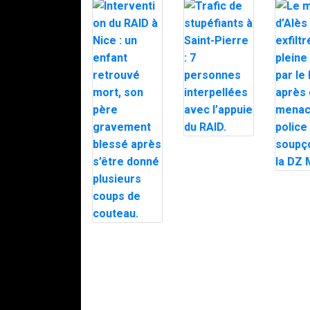
Trafic de
stupéfiants à
Saint-Pierre : 7
personnes
Le mair
interpellées
d’Alès e
avec l’appuie
en plein
du RAID.
par le 
après d
Intervention du
menaces
RAID à Nice :
police
un enfant
soupço
retrouvé mort,
DZ Mafi
son père
gravement
blessé après