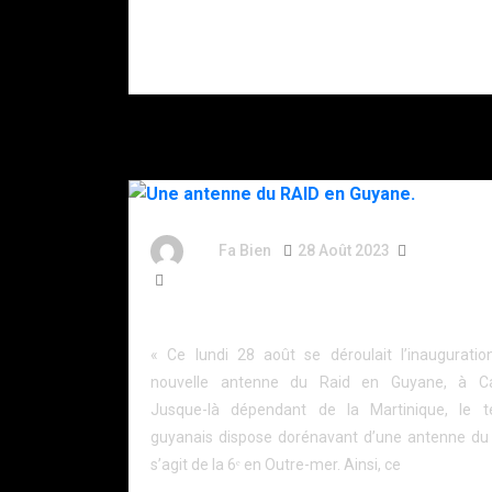
s’être donné
plusieurs
coups de
couteau.
By
Fa Bien
28 Août 2023
3 Ans
222 Words
Une antenne du RAID en Guyane.
« Ce lundi 28 août se déroulait l’inauguratio
nouvelle antenne du Raid en Guyane, à Ca
Jusque-là dépendant de la Martinique, le ter
guyanais dispose dorénavant d’une antenne du R
s’agit de la 6ᵉ en Outre-mer. Ainsi, ce