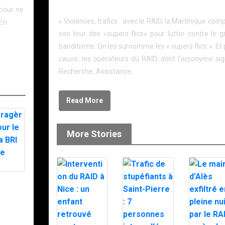
grand banditisme
 pour ne
« Violences, trafics : avec le RAID, la Martinique com
 En
son tour des «supers flics» pour lutter contre le g
banditisme. On les surnomme les « supers flics ». Et
cause, les opérateurs du RAID, dont l’acronyme sign
Recherche, Assistance,
Read More
More Stories
ère or
RAID, la
t le