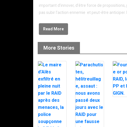
important d’innover, d’être force de propositions,
pas subir l’action ennemie et peut-être anticiper.
Read More
More Stories
Fourrag
pour le 
BRI PP e
GIGN.