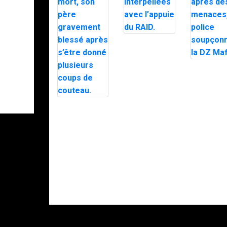
Trafic de
stupéfiants à
Saint-Pierre : 7
personnes
Le maire
interpellées
d’Alès exfi
avec l’appuie
en pleine n
du RAID.
par le RAI
après des
Intervention du
menaces, 
RAID à Nice :
police
un enfant
soupçonne
retrouvé mort,
DZ Mafia.
son père
gravement
blessé après
s’être donné
plusieurs
coups de
couteau.