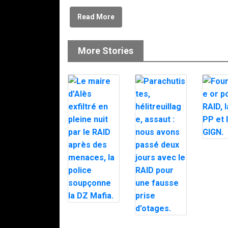
Read More
More Stories
Fourrag
pour le 
BRI PP e
GIGN.
Le maire
d’Alès exfiltré
Parachutistes,