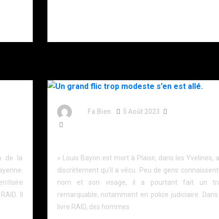
s’être donné
plusieurs
coups de
couteau.
By
Fa Bien
5 Août 2023
3 Ans
1 078 Word
Un grand flic trop modeste s’en est allé.
n de la
« Louis Bayon est mort à Plaisir, dans les Yvelines, 
yenne.
discrètement qu’il a vécu. Peu de gens connaissent
ritoire
nom et son visage, il a pourtant fait un tra
AID. Il
remarquable, notamment en police judiciaire. Dans
livre RAID, des hommes