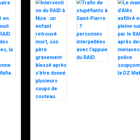
Trafic de
stupéfiants à
Saint-Pierre : 7
personnes
e
Le maire
interpellées
xfiltré
d’Alès exfi
avec l’appuie
e nuit
en pleine n
du RAID.
RAID
par le RAI
es
après des
Intervention du
, la
menaces, 
RAID à Nice :
police
un enfant
nne la
soupçonne
retrouvé mort,
a.
DZ Mafia.
son père
gravement
blessé après