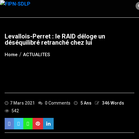
Skip
to
content
Levallois-Perret : le RAID déloge un
déséquilibré retranché chez lui
Home
ACTUALITES
7 Mars 2021
0 Comments
5 Ans
346 Words
542