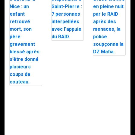
Trafic de
stupéfiants à
Saint-Pierre : 7
personnes
Le maire d’Alès
interpellées
exfiltré en pleine
avec l’appuie du
nuit par le RAID
RAID.
après des
menaces, la
police
soupçonne la
Intervention du
DZ Mafia.
RAID à Nice : un
enfant retrouvé
mort, son père
gravement
blessé après
s’être donné
plusieurs coups
de couteau.