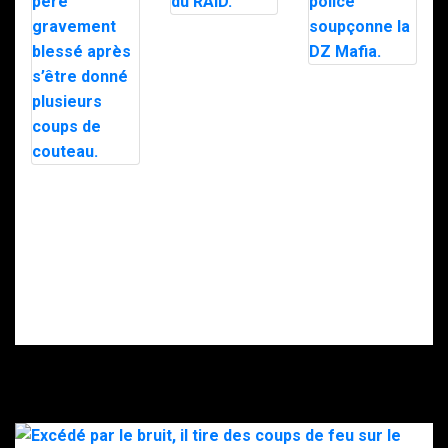
Trafic de
stupéfiants à
Saint-Pierre : 7
personnes
Le maire d’Alès
interpellées
exfiltré en pleine
avec l’appuie du
nuit par le RAID
RAID.
après des
menaces, la
police
soupçonne la
Intervention du
DZ Mafia.
RAID à Nice : un
enfant retrouvé
mort, son père
gravement
blessé après
s’être donné
plusieurs coups
de couteau.