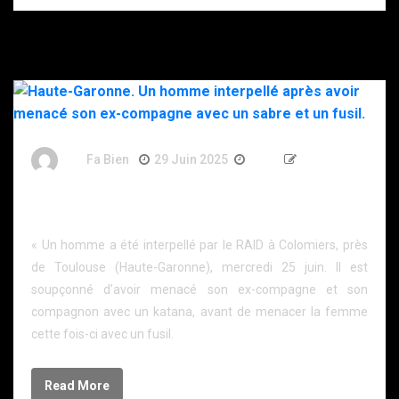
By
Fa Bien
29 Juin 2025
1 An
247 Words
Haute-Garonne. Un homme interpellé après avoir
menacé son ex-compagne avec un sabre et un fusil.
« Un homme a été interpellé par le RAID à Colomiers, près
de Toulouse (Haute-Garonne), mercredi 25 juin. Il est
soupçonné d’avoir menacé son ex-compagne et son
compagnon avec un katana, avant de menacer la femme
cette fois-ci avec un fusil.
Read More