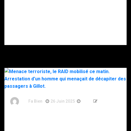
DZ Mafia.
RAID à Nice : un
enfant retrouvé
mort, son père
gravement
blessé après
s’être donné
plusieurs coups
de couteau.
By
Fa Bien
26 Juin 2025
1 An
488 Words
Menace terroriste, le RAID mobilisé ce matin.
Arrestation d’un homme qui menaçait de décapiter
des passagers à Gillot.