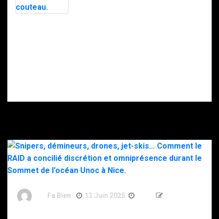
menaces, la
police
soupçonne la
Intervention du
DZ Mafia.
RAID à Nice : un
enfant retrouvé
mort, son père
gravement
blessé après
s’être donné
plusieurs coups
de couteau.
By
Fa Bien
13 Juin 2025
1 An
613 Words
Snipers, démineurs, drones, jet-skis… Comment le