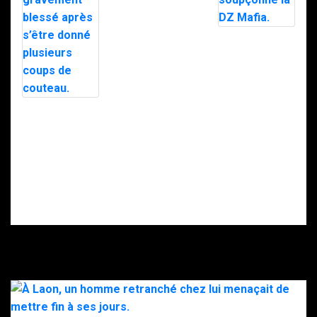
Trafic de
stupéfiants à
Saint-Pierre : 7
personnes
Le maire d’Alès
interpellées
exfiltré en pleine
avec l’appuie du
nuit par le RAID
RAID.
après des
menaces, la
police
soupçonne la
Intervention du
DZ Mafia.
RAID à Nice : un
enfant retrouvé
mort, son père
gravement
blessé après
s’être donné
plusieurs coups
de couteau.