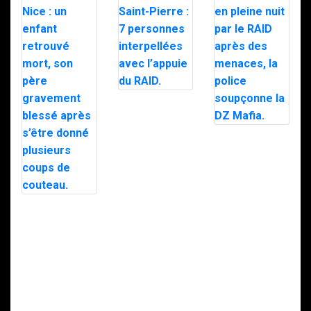
Trafic de
stupéfiants à
Saint-Pierre : 7
personnes
Le maire d’Alès
interpellées
exfiltré en pleine
avec l’appuie du
nuit par le RAID
RAID.
après des
menaces, la
police
soupçonne la
Intervention du
DZ Mafia.
RAID à Nice : un
enfant retrouvé
mort, son père
gravement
blessé après
s’être donné
plusieurs coups
de couteau.