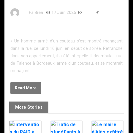
By
Fa Bien
17 Juin 2025
1 An
233 Words
Un forcené armé d’un couteau interpellé par le RAID
à Bordeaux.
« Un homme armé d’un couteau s’est montré menaçant
dans la rue, ce lundi 16 juin, en début de soirée. Retranché
dans son appartement, il a été interpellé. Il déambulait rue
de Talence à Bordeaux, armé d’un couteau, et se montrait
menaçant.
Read More
More Stories