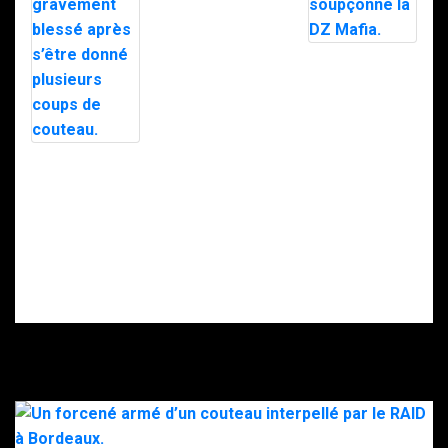
Trafic de
stupéfiants à
Saint-Pierre : 7
personnes
Le maire d’Alès
interpellées
exfiltré en pleine
avec l’appuie du
nuit par le RAID
RAID.
après des
menaces, la
police
soupçonne la
Intervention du
DZ Mafia.
RAID à Nice : un
enfant retrouvé
mort, son père
gravement
blessé après
s’être donné
plusieurs coups
de couteau.