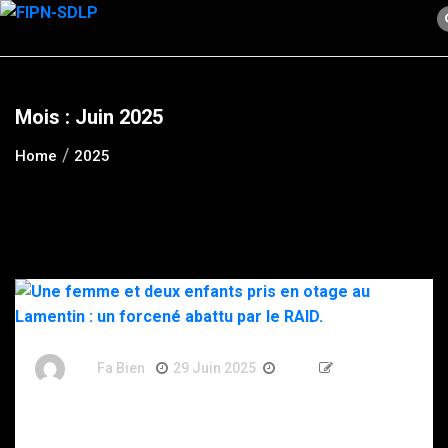
Skip
to
content
Mois :
Juin 2025
Home
2025
By
Fa Bien
29 Juin 2025
1 An
335 Words
Une femme et deux enfants pris en otage au
Lamentin : un forcené abattu par le RAID.