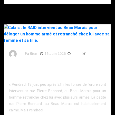
By
Fa Bien
16 Juin 2025
1 An
188 Words
Calais : le RAID intervient au Beau Marais pour
déloger un homme armé et retranché chez lui avec
sa femme et sa fille.
« Vendredi 13 juin, peu après 21h, les forces de l’ordre sont
intervenues rue Pierre Bonnard, au Beau Marais pour un
homme retranché chez lui avec plusieurs armes. La petite
rue Pierre Bonnard, au Beau Marais est habituellement
calme. Mais vendredi