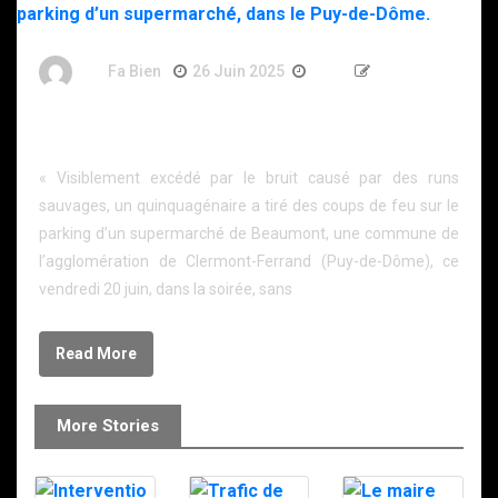
By
Fa Bien
26 Juin 2025
1 An
334 Words
Excédé par le bruit, il tire des coups de feu sur le
parking d’un supermarché, dans le Puy-de-Dôme.
« Visiblement excédé par le bruit causé par des runs
sauvages, un quinquagénaire a tiré des coups de feu sur le
parking d’un supermarché de Beaumont, une commune de
l’agglomération de Clermont-Ferrand (Puy-de-Dôme), ce
vendredi 20 juin, dans la soirée, sans
Read More
More Stories