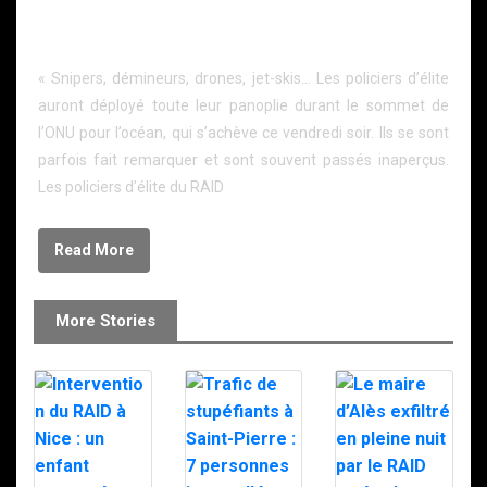
RAID a concilié discrétion et omniprésence durant le
Sommet de l’océan Unoc à Nice.
« Snipers, démineurs, drones, jet-skis… Les policiers d’élite
auront déployé toute leur panoplie durant le sommet de
l’ONU pour l’océan, qui s’achève ce vendredi soir. Ils se sont
parfois fait remarquer et sont souvent passés inaperçus.
Les policiers d’élite du RAID
Read More
More Stories