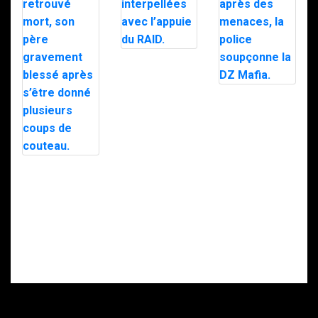
Trafic de
stupéfiants à
Saint-Pierre : 7
personnes
Le maire d’Alès
interpellées
exfiltré en pleine
avec l’appuie du
nuit par le RAID
RAID.
après des
menaces, la
police
soupçonne la
Intervention du
DZ Mafia.
RAID à Nice : un
enfant retrouvé
mort, son père
gravement
blessé après
s’être donné
plusieurs coups
de couteau.