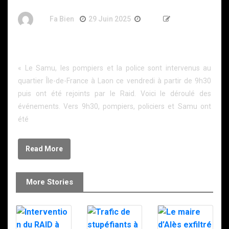
By
Fa Bien
29 Juin 2025
1 An
187 Words
À Laon, un homme retranché chez lui menaçait de
mettre fin à ses jours.
« Le Samu, les pompiers et la police sont intervenus au
quartier Île-de-France à Laon ce vendredi à partir de 9h30
puis ont été rejoints par le Raid. Voici le déroulé des
événements. Vers 9h30, pompiers, policiers et Samu ont
été
Read More
More Stories