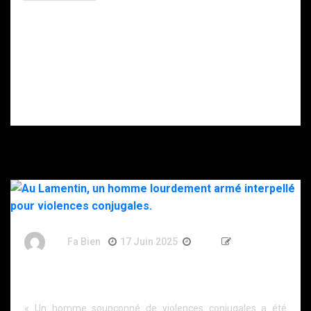
soupçonne la
Intervention du
DZ Mafia.
RAID à Nice : un
enfant retrouvé
mort, son père
gravement
blessé après
s’être donné
plusieurs coups
de couteau.
By
Fa Bien
17 Juin 2025
1 An
216 Words
Au Lamentin, un homme lourdement armé interpellé
pour violences conjugales.
« Un homme soupçonné de violences conjugales a été