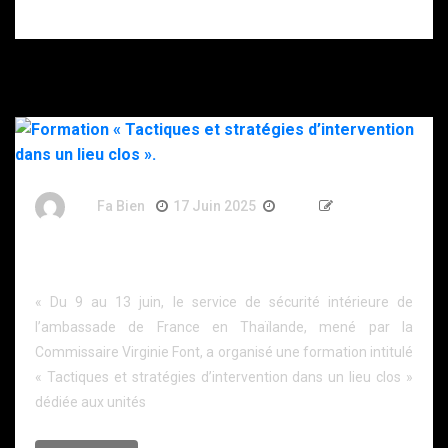
de couteau.
By
Fa Bien
17 Juin 2025
1 An
335 Words
Formation « Tactiques et stratégies d’intervention
dans un lieu clos ».
« Du 9 au 13 juin, le service de sécurité intérieure de
l’ambassade de France en Thaïlande, mené par la
Commissaire Virginie Font, a organisé une formation intitulé
« Tactiques et stratégies d’intervention dans un lieu clos »
dédiée aux unités