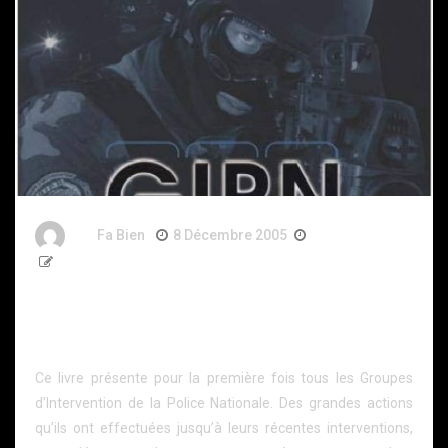
By
Fa Bien
8 Décembre 2005
21 Ans
103 Words
GIPN : Les Groupes d’Intervention de la Police
Nationale (Décembre 2005) de Bruno Bosilo, Jean-
François Guiot et Philippe Poulet
Ce livre présente pour la première fois tous les Groupes
d’Intervention de la Police Nationale. Des grandes actions
qu’ils ont effectuées jusqu’à leurs récentes interventions,