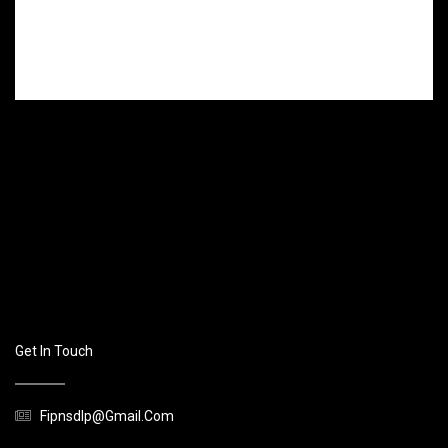
tome 3, l’assaut
(octobre 2023)
(janvier 2024)
de Jean-
de Philippe
Charles
Deparis
Sanchez et J.
Milgram
Get In Touch
Fipnsdlp@gmail.com