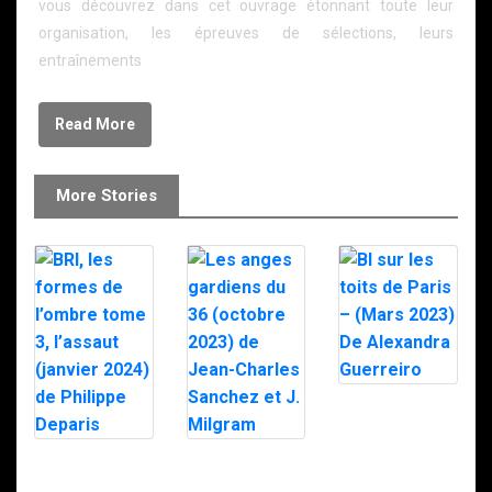
vous découvrez dans cet ouvrage étonnant toute leur
organisation, les épreuves de sélections, leurs
entraînements
Read More
More Stories
BI sur les toits
de Paris –
(Mars 2023) De
Alexandra
BRI, les formes
Les anges
Guerreiro
de l’ombre
gardiens du 36