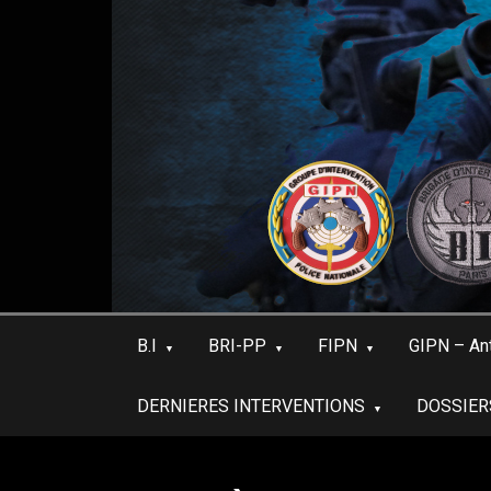
Skip
to
content
B.I
BRI-PP
FIPN
GIPN – An
DERNIERES INTERVENTIONS
DOSSIER